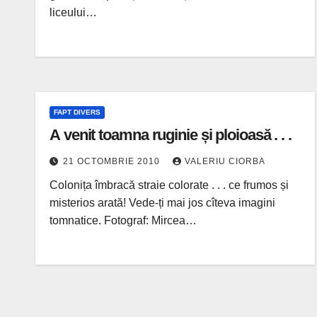
liceului…
FAPT DIVERS
A venit toamna ruginie și ploioasă . . .
21 OCTOMBRIE 2010
VALERIU CIORBA
Colonița îmbracă straie colorate . . . ce frumos și
misterios arată! Vede-ți mai jos cîteva imagini
tomnatice. Fotograf: Mircea…