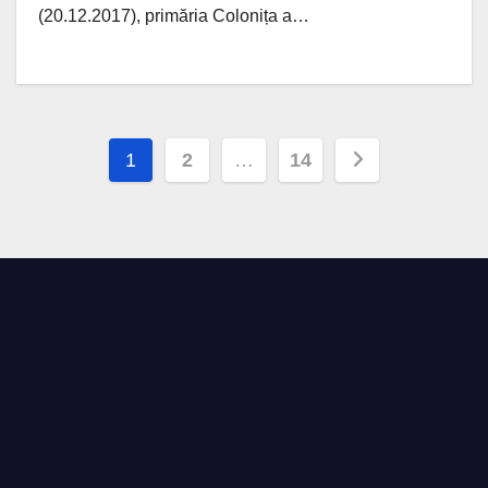
(20.12.2017), primăria Colonița a…
Paginație
1
2
…
14
articole