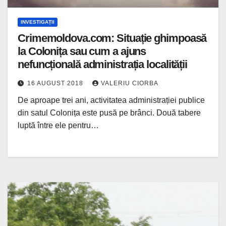
INVESTIGAȚII
Crimemoldova.com: Situație ghimpoasă
la Colonița sau cum a ajuns
nefuncțională administrația localității
16 AUGUST 2018
VALERIU CIORBA
De aproape trei ani, activitatea administrației publice
din satul Colonița este pusă pe brânci. Două tabere
luptă între ele pentru…