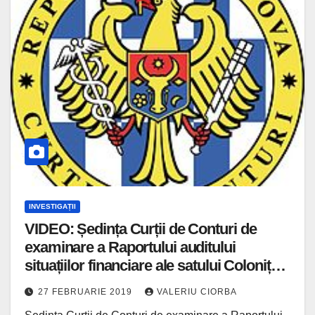
INVESTIGAȚII
VIDEO: Ședința Curții de Conturi de
examinare a Raportului auditului
situațiilor financiare ale satului Colonița
și comunei Grătiești la 31 decembrie
27 FEBRUARIE 2019
VALERIU CIORBA
2017