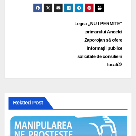
Navigare
Legea „NU-I PERMITE”
primarului Angelei
în
Zaporojan să ofere
articole
informații publice
solicitate de consilierii
locali
Related Post