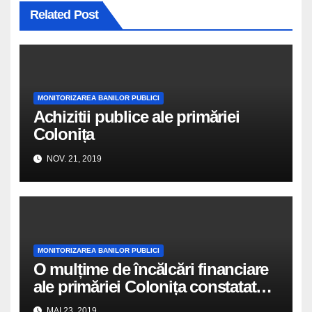
Related Post
MONITORIZAREA BANILOR PUBLICI
Achizitii publice ale primăriei
Colonița
NOV. 21, 2019
MONITORIZAREA BANILOR PUBLICI
O mulțime de încălcări financiare
ale primăriei Colonița constatate
în raportul Curții de Conturi
MAI 23, 2019