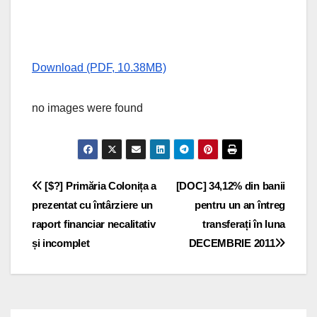
Download (PDF, 10.38MB)
no images were found
Navigare
[$?] Primăria Colonița a
[DOC] 34,12% din banii
prezentat cu întârziere un
pentru un an întreg
în
raport financiar necalitativ
transferați în luna
articole
și incomplet
DECEMBRIE 2011