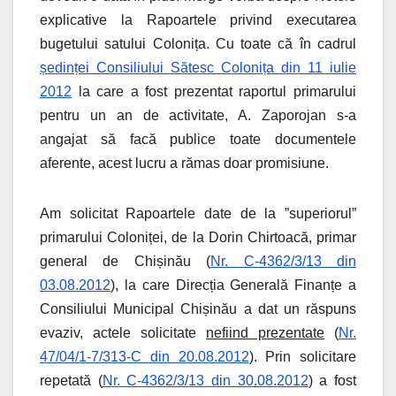
explicative la Rapoartele privind executarea
bugetului satului Colonița. Cu toate că în cadrul
ședinței Consiliului Sătesc Colonița din 11 iulie
2012
la care a fost prezentat raportul primarului
pentru un an de activitate, A. Zaporojan s-a
angajat să facă publice toate documentele
aferente, acest lucru a rămas doar promisiune.
Am solicitat Rapoartele date de la ”superiorul”
primarului Coloniței, de la Dorin Chirtoacă, primar
general de Chișinău (
Nr. C-4362/3/13 din
03.08.2012
), la care Direcția Generală Finanțe a
Consiliului Municipal Chișinău a dat un răspuns
evaziv, actele solicitate
nefiind prezentate
(
Nr.
47/04/1-7/313-C din 20.08.2012
). Prin solicitare
repetată (
Nr. C-4362/3/13 din 30.08.2012
) a fost