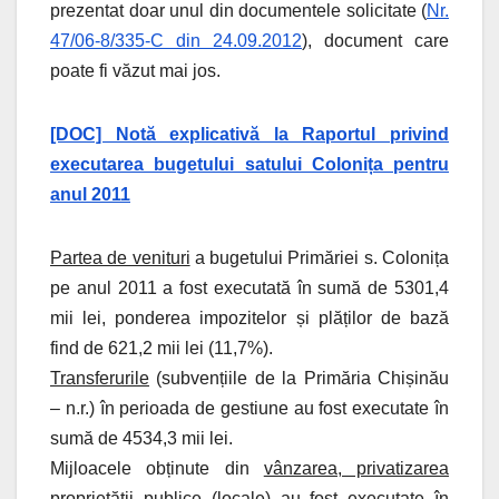
prezentat doar unul din documentele solicitate (
Nr.
47/06-8/335-C din 24.09.2012
), document care
poate fi văzut mai jos.
[DOC] Notă explicativă la Raportul privind
executarea bugetului satului Colonița pentru
anul 2011
Partea de venituri
a bugetului Primăriei s. Colonița
pe anul 2011 a fost executată în sumă de 5301,4
mii lei, ponderea impozitelor și plăților de bază
find de 621,2 mii lei (11,7%).
Transferurile
(subvențiile de la Primăria Chișinău
– n.r.) în perioada de gestiune au fost executate în
sumă de 4534,3 mii lei.
Mijloacele obținute din
vânzarea, privatizarea
proprietății publice (locale)
au fost executate în