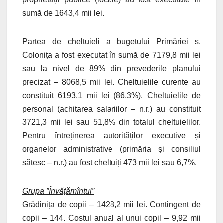
sumă de 1643,4 mii lei.
Partea de cheltuieli
a bugetului Primăriei s.
Colonița a fost executat în sumă de 7179,8 mii lei
sau la nivel de
89%
din prevederile planului
precizat – 8068,5 mii lei. Cheltuielile curente au
constituit 6193,1 mii lei (86,3%). Cheltuielile de
personal (achitarea salariilor – n.r.) au constituit
3721,3 mii lei sau 51,8% din totalul cheltuielilor.
Pentru întreținerea autorităților executive și
organelor administrative (primăria și consiliul
sătesc – n.r.) au fost cheltuiți 473 mii lei sau 6,7%.
Grupa ”Învățămîntul”
Grădinița de copii – 1428,2 mii lei. Contingent de
copii – 144. Costul anual al unui copil – 9,92 mii