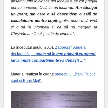
ansamblurile folclorice din localitate se vor pregăti
pentru concerte. O să fie un local viu.
Am câștigat
un grant, din care o să deschidem o sală de
calculatoare pentru copii
, gratis, unde o să vină
și o să ia informații și ca să nu mergem la
Chișinău am făcut și sală de cinema
”.
La începutul anului 2014,
Zaporojan Angela
declara că
„…poate să învețe primarii europeni,
iar la multe compartimente i-a depășit …”
.
Material realizat în cadrul
proiectului „Banii Publici
sunt și Banii Mei!”
.