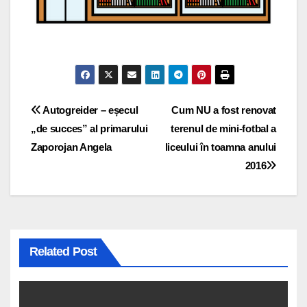
Navigare
Autogreider – eșecul
Cum NU a fost renovat
„de succes” al primarului
terenul de mini-fotbal a
în
Zaporojan Angela
liceului în toamna anului
articole
2016
Related Post