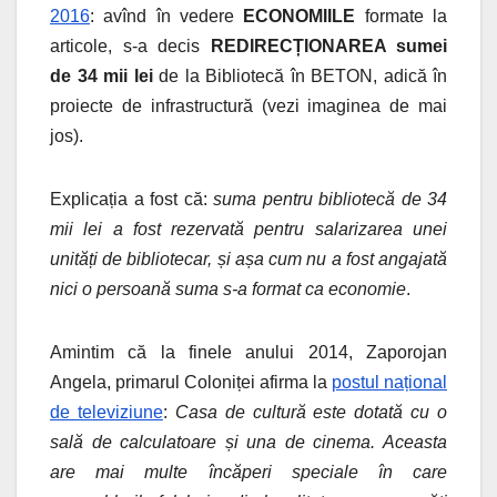
2016
: avînd în vedere
ECONOMIILE
formate la
articole, s-a decis
REDIRECȚIONAREA sumei
de 34 mii lei
de la Bibliotecă în BETON, adică în
proiecte de infrastructură (vezi imaginea de mai
jos).
Explicația a fost că:
suma pentru bibliotecă de 34
mii lei a fost rezervată pentru salarizarea unei
unități de bibliotecar, și așa cum nu a fost angajată
nici o persoană suma s-a format ca economie
.
Amintim că la finele anului 2014, Zaporojan
Angela, primarul Coloniței afirma la
postul național
de televiziune
:
Casa de cultură este dotată cu o
sală de calculatoare și una de cinema. Aceasta
are mai multe încăperi speciale în care