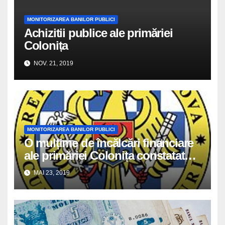
MONITORIZAREA BANILOR PUBLICI
Achizitii publice ale primăriei
Colonița
NOV. 21, 2019
MONITORIZAREA BANILOR PUBLICI
O mulțime de încălcări financiare
ale primăriei Colonița constatate
în raportul Curții de Conturi
MAI 23, 2019