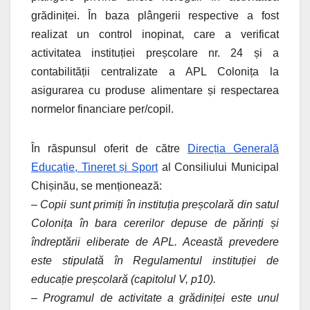
grădiniței. În baza plângerii respective a fost
realizat un control inopinat, care a verificat
activitatea instituției preșcolare nr. 24 și a
contabilității centralizate a APL Colonița la
asigurarea cu produse alimentare și respectarea
normelor financiare per/copil.
În răspunsul oferit de către
Direcția Generală
Educație, Tineret și Sport
al Consiliului Municipal
Chișinău, se menționează:
– Copii sunt primiți în instituția preșcolară din satul
Colonița în bara cererilor depuse de părinți și
îndreptării eliberate de APL. Această prevedere
este stipulată în Regulamentul instituției de
educație preșcolară (capitolul V, p10).
– Programul de activitate a grădiniței este unul