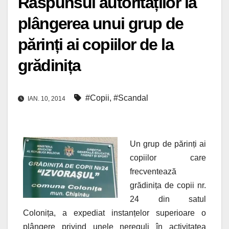
Răspunsul autorităților la
plângerea unui grup de
părinți ai copiilor de la
grădinița
#Copii
,
#Scandal
IAN. 10, 2014
Un grup de părinți ai
copiilor care
frecventează
grădinița de copii nr.
24 din satul
Colonița, a expediat instanțelor superioare o
plângere privind unele nereguli în activitatea