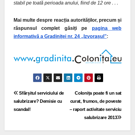
stabil pe toată perioada anului, fiind de 12 ore . . .
Mai multe despre reacția autorităților, precum și
răspunsul complet găsiți pe
pagina web
informativă a Gradiniței nr. 24 „Izvorașul”
:
Navigare
Sfârșitul serviciului de
Colonița poate fi un sat
salubrizare? Demisie cu
curat, frumos, de poveste
în
scandal!
– raport activitate serviciu
articole
salubrizare 2013