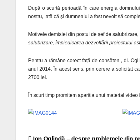
După o scurtă perioadă în care energia domnului I
nostru, iată că și dumnealui a fost nevoit să comple
Motivele demisiei din postul de șef de salubrizare, i
salubrizare, împiedicarea dezvoltării proiectului a
Pentru a rămâne corect față de consăteni, dl. Oglin
anul 2014. În acest sens, prin cerere a solicitat 
2700 lei.
În scurt timp promitem apariția unui material vide
Ion Oglindă – despre problemele din pr