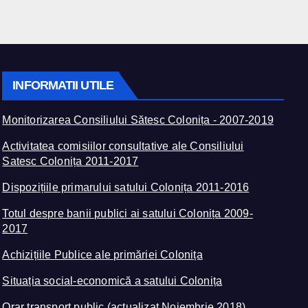
INFORMATII UTILE
Monitorizarea Consiliului Sătesc Colonița - 2007-2019
Activitatea comisiilor consultative ale Consiliului
Satesc Colonița 2011-2017
Dispozițiile primarului satului Colonița 2011-2016
Totul despre banii publici ai satului Colonița 2009-
2017
Achizițiile Publice ale primăriei Colonița
Situația social-economică a satului Colonița
Orar transport public (actualizat Noiembrie 2018)