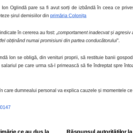
on Oglindă pare sa fi avut sorți de izbândă în ceea ce priveș
teze șirul demisiilor din
primăria Colonița
ndicate în cererea au fost: „
comportament inadecvat și agresiv a
stfel obținând numai promisiuni din partea conducătorului
”.
dă Ion se obligă, din venituri proprii, să restituie banii gospodă
ca salariul pe care urma să-l primească să fie îndreptat spre în
o în care dumnealui personal va explica cauzele și momentele ce 
imărie ce au dus la
Răspunsul autorităților la