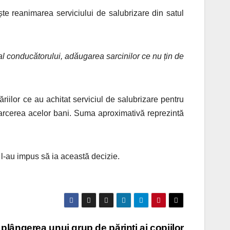
te reanimarea serviciului de salubrizare din satul
l conducătorului, adăugarea sarcinilor ce nu țin de
riilor ce au achitat serviciul de salubrizare pentru
toarcerea acelor bani. Suma aproximativă reprezintă
l-au impus să ia această decizie.
 plângerea unui grup de părinți ai copiilor