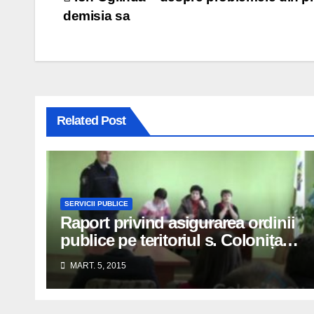
Navigare
demisia sa
în
articole
Related Post
SERVICII PUBLICE
Raport privind asigurarea ordinii
publice pe teritoriul s. Colonița în
anul 2014
MART. 5, 2015