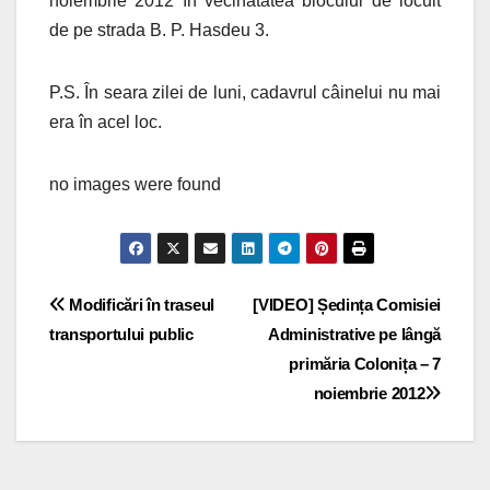
noiembrie 2012 în vecinătatea blocului de locuit
de pe strada B. P. Hasdeu 3.
P.S. În seara zilei de luni, cadavrul câinelui nu mai
era în acel loc.
no images were found
Navigare
Modificări în traseul
[VIDEO] Ședința Comisiei
transportului public
Administrative pe lângă
în
primăria Colonița – 7
articole
noiembrie 2012