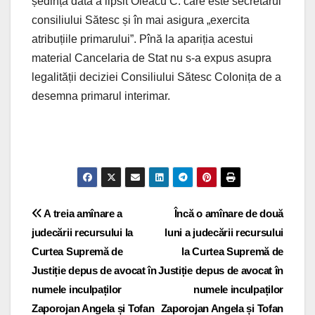
ședința dată a lipsit Oleacu C. care este secretarul
consiliului Sătesc și în mai asigura „exercita
atribuțiile primarului”. Pînă la apariția acestui
material Cancelaria de Stat nu s-a expus asupra
legalității deciziei Consiliului Sătesc Colonița de a
desemna primarul interimar.
Navigare
A treia amînare a
Încă o amînare de două
judecării recursului la
luni a judecării recursului
în
Curtea Supremă de
la Curtea Supremă de
articole
Justiție depus de avocat în
Justiție depus de avocat în
numele inculpaților
numele inculpaților
Zaporojan Angela și Tofan
Zaporojan Angela și Tofan