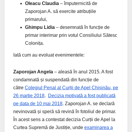
Oleacu Claudia
– împuternicită de
Zaporojan A. să exercite atribuțiile
primarului,
Ghimpu Lidia
– desemnată în funcție de
primar interimar prin votul Consiliului Sătesc
Colonița.
Iată cum au evoluat evenimentele:
Zaporojan Angela
– aleasă în anul 2015. A fost
condamnată și suspendată din funcție de
către
Colegiul Penal al Curții de Apel Chișinău, pe
26 martie 2018
.
Decizia motivată a fost publicată
pe data de 10 mai 2018
. Zaporojan A. se declară
nevinovată și speră să revină în fotoliul de primar.
În acest sens a contestat decizia Curții de Apel la
Curtea Supremă de Justiție, unde
examinarea a