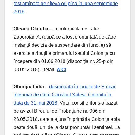
fost amînată de cîteva ori pînă în luna septembrie
2018
.
Oleacu Claudia
– împuternicită de către
Zaporojan A. (după ce a fost pronunțată de către
instanță decizia de suspendare din funcție) să
exercite atribuțiile primarului satului Colonița cu
începere din 01.06.2018 (dispoziția nr. 25-p din
08.05.2018). Detalii
AICI
.
Ghimpu Lidia
–
desemnată în funcție de Primar
interimar de către Consiliul Sătesc Colonița în
data de 31 mai 2018
. Votul consilierilor s-a bazat
pe avizul Biroului de Probațiune nr. 906 din
23.05.2018, care a ajuns în primăria Colonița abia
peste două luni de la data pronunțării sentinței. La