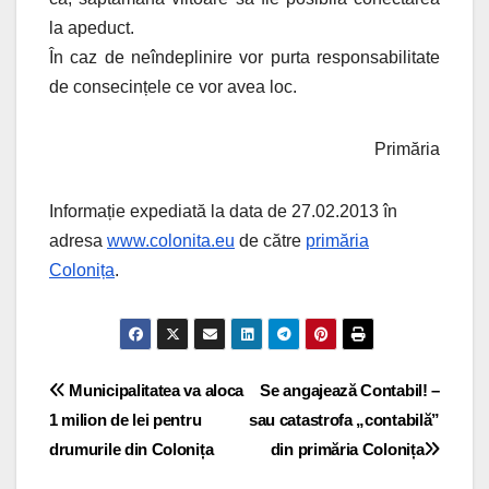
la apeduct.
În caz de neîndeplinire vor purta responsabilitate
de consecințele ce vor avea loc.
Primăria
Informație expediată la data de 27.02.2013 în
adresa
www.colonita.eu
de către
primăria
Colonița
.
Navigare
Municipalitatea va aloca
Se angajează Contabil! –
1 milion de lei pentru
sau catastrofa „contabilă”
în
drumurile din Colonița
din primăria Colonița
articole