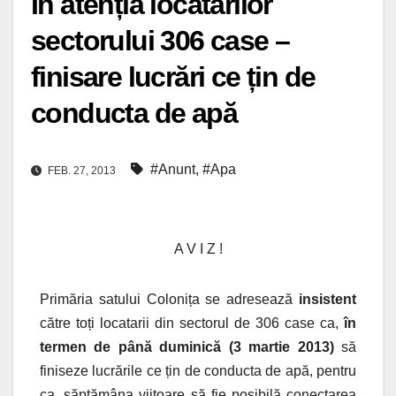
În atenția locatarilor
sectorului 306 case –
finisare lucrări ce țin de
conducta de apă
#Anunt
,
#Apa
FEB. 27, 2013
A V I Z !
Primăria satului Colonița se adresează
insistent
către toți locatarii din sectorul de 306 case ca,
în
termen de până duminică (3 martie 2013)
să
finiseze lucrările ce țin de conducta de apă, pentru
ca, săptămâna viitoare să fie posibilă conectarea