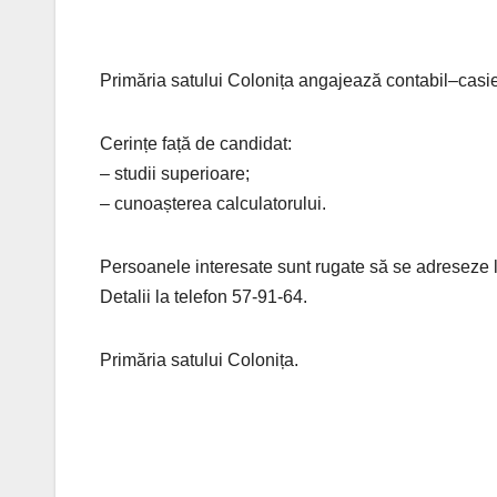
Primăria satului Colonița angajează contabil–casie
Cerințe față de candidat:
– studii superioare;
– cunoașterea calculatorului.
Persoanele interesate sunt rugate să se adreseze l
Detalii la telefon 57-91-64.
Primăria satului Colonița.