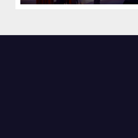
atribuțiilor de serviciu. În aprilie
curent, Angela Zaporojan a
primit carnet de membru al PD