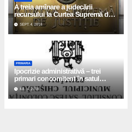
A treia amînare a judecării
recursului la Curtea Supremă de
Justiție depus de avocat în
SEPT. 4, 2018
numele inculpaților Zaporojan
Angela și Tofan Victor
PRIMARIA
Ipocrizie administrativă – trei
primari concomitent în satul
Colonița
IUL. 4, 2018