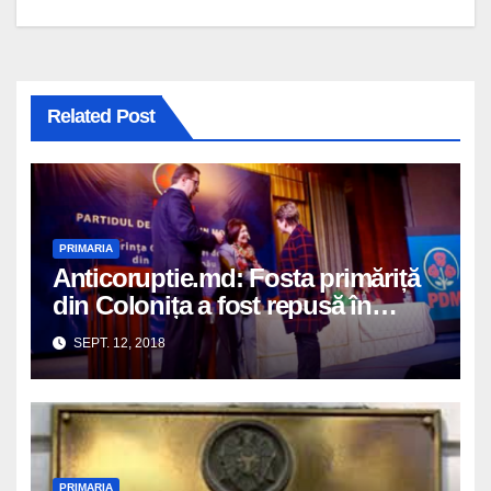
articole
Related Post
PRIMARIA
Anticoruptie.md: Fosta primăriță
din Colonița a fost repusă în
funcție și achitată în dosarul
SEPT. 12, 2018
penal pentru depășirea atribuțiilor
de serviciu. În aprilie curent,
Angela Zaporojan a primit carnet
de membru al PD
PRIMARIA