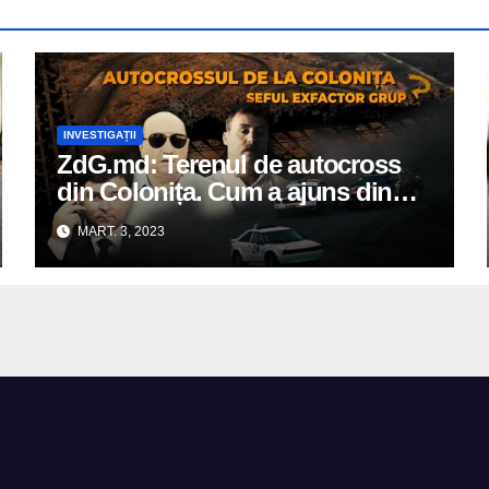
INVESTIGAȚII
ZdG.md: Terenul de autocross
din Colonița. Cum a ajuns din
proprietatea APL, la șeful unei
MART. 3, 2023
companii de construcții