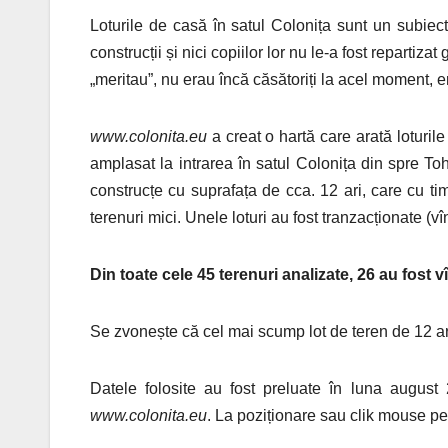
Loturile de casă în satul Colonița sunt un subiect
construcții și nici copiilor lor nu le-a fost repartiza
„meritau”, nu erau încă căsătoriți la acel moment, 
www.colonita.eu
a creat o hartă care arată loturil
amplasat la intrarea în satul Colonița din spre Toha
construcțe cu suprafața de cca. 12 ari, care cu tim
terenuri mici. Unele loturi au fost tranzacționate (vî
Din toate cele 45 terenuri analizate, 26 au fost v
Se zvonește că cel mai scump lot de teren de 12 ari
Datele folosite au fost preluate în luna augu
www.colonita.eu
. La poziționare sau clik mouse pe 