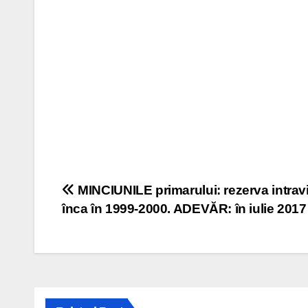
Navigare
MINCIUNILE primarului: rezerva intravil
înca în 1999-2000. ADEVĂR: în iulie 2017 
în
articole