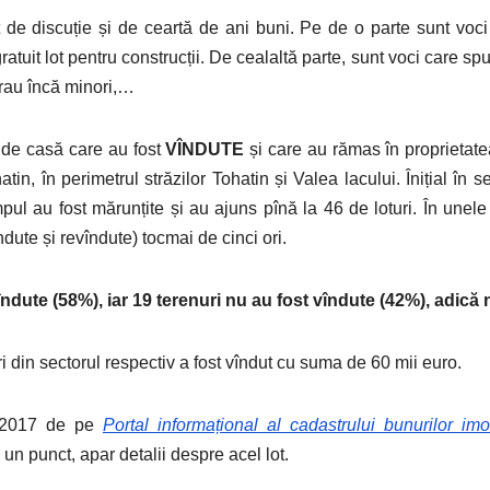
 de discuție și de ceartă de ani buni. Pe de o parte sunt voci
t gratuit lot pentru construcții. De cealaltă parte, sunt voci care s
erau încă minori,…
e de casă care au fost
VÎNDUTE
și care au rămas în proprietate
tin, în perimetrul străzilor Tohatin și Valea lacului. Înițial în s
pul au fost mărunțite și au ajuns pînă la 46 de loturi. În unele 
ndute și revîndute) tocmai de cinci ori.
îndute (58%), iar 19 terenuri nu au fost vîndute (42%), adică n
 din sectorul respectiv a fost vîndut cu suma de 60 mii euro.
st 2017 de pe
Portal informațional al cadastrului bunurilor i
un punct, apar detalii despre acel lot.