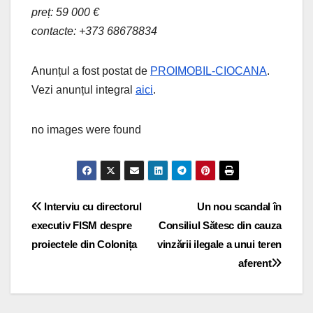
preț: 59 000 €
contacte: +373 68678834
Anunțul a fost postat de
PROIMOBIL-CIOCANA
.
Vezi anunțul integral
aici
.
no images were found
Navigare
Interviu cu directorul
Un nou scandal în
executiv FISM despre
Consiliul Sătesc din cauza
în
proiectele din Colonița
vinzării ilegale a unui teren
articole
aferent