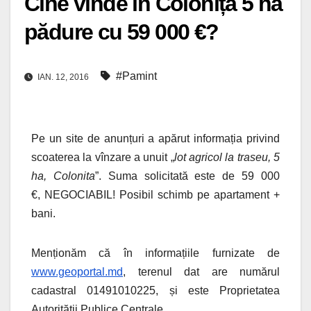
Cine vinde în Colonița 5 ha
pădure cu 59 000 €?
#Pamint
IAN. 12, 2016
Pe un site de anunțuri a apărut informația privind
scoaterea la vînzare a unuit „
lot agricol la traseu, 5
ha, Colonita
”. Suma solicitată este de 59 000
€, NEGOCIABIL! Posibil schimb pe apartament +
bani.
Menționăm că în informațiile furnizate de
www.geoportal.md
, terenul dat are numărul
cadastral 01491010225, și este Proprietatea
Autorității Publice Centrale.