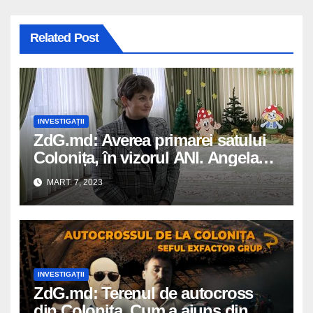
Related Post
INVESTIGAȚII
ZdG.md: Averea primarei satului
Colonița, în vizorul ANI. Angela
Zaporojan susține că ar construi
MART. 7, 2023
din anul 2019 o casă, deși ZdG a
scris despre locuința de milioane
încă în 2018
INVESTIGAȚII
ZdG.md: Terenul de autocross
din Colonița. Cum a ajuns din