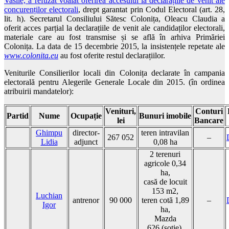
Vasile, a refuzat voalat oferirea accesului la declarațiile de venit ale
concurenților electorali
, drept garantat prin Codul Electoral (art. 28,
lit. h). Secretarul Consiliului Sătesc Colonița, Oleacu Claudia a
oferit acces parțial la declarațiile de venit ale candidaților electorali,
materiale care au fost transmise și se află în arhiva Primăriei
Colonița. La data de 15 decembrie 2015, la insistențele repetate ale
www.colonita.eu
au fost oferite restul declarațiilor.
Veniturile Consilierilor locali din Colonița declarate în campania
electorală pentru Alegerile Generale Locale din 2015. (în ordinea
atribuirii mandatelor):
Venituri,
Conturi
Partid
Nume
Ocupație
Bunuri imobile
lei
Bancare
Ghimpu
director-
teren intravilan
267 052
–
Lidia
adjunct
0,08 ha
2 terenuri
agricole 0,34
ha,
casă de locuit
153 m2,
Luchian
antrenor
90 000
teren cotă 1,89
–
Igor
ha,
Mazda
626 (soție),