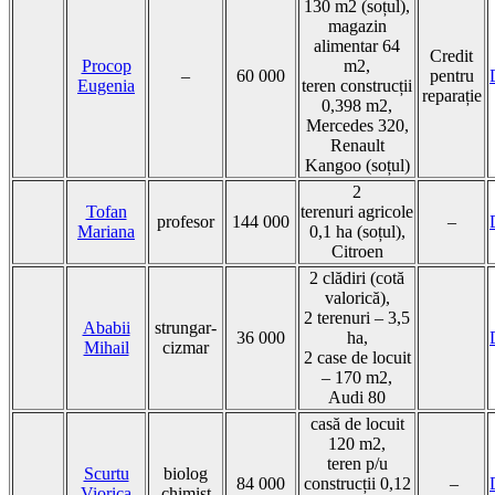
130 m2 (soțul),
magazin
alimentar 64
Credit
Procop
m2,
–
60 000
pentru
Eugenia
teren construcții
reparație
0,398 m2,
Mercedes 320,
Renault
Kangoo (soțul)
2
Tofan
terenuri agricole
profesor
144 000
–
Mariana
0,1 ha (soțul),
Citroen
2 clădiri (cotă
valorică),
2 terenuri – 3,5
Ababii
strungar-
36 000
ha,
Mihail
cizmar
2 case de locuit
– 170 m2,
Audi 80
casă de locuit
120 m2,
teren p/u
Scurtu
biolog
84 000
construcții 0,12
–
Viorica
chimist