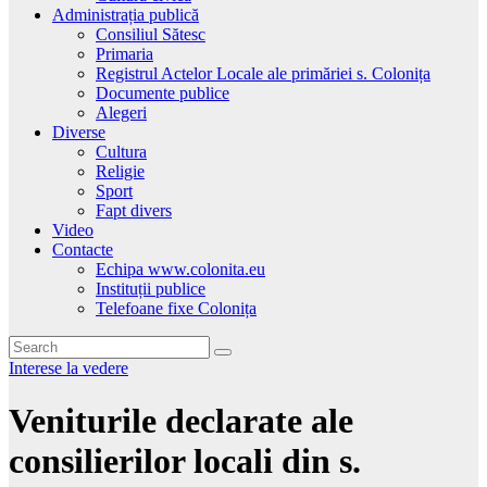
Administrația publică
Consiliul Sătesc
Primaria
Registrul Actelor Locale ale primăriei s. Colonița
Documente publice
Alegeri
Diverse
Cultura
Religie
Sport
Fapt divers
Video
Contacte
Echipa www.colonita.eu
Instituții publice
Telefoane fixe Colonița
Interese la vedere
Veniturile declarate ale
consilierilor locali din s.