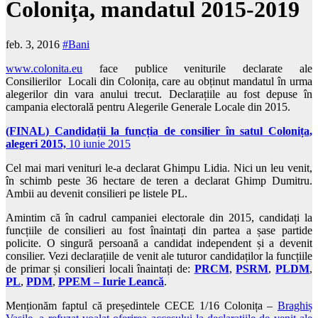
Colonița, mandatul 2015-2019
feb. 3, 2016
#Bani
www.colonita.eu
face publice veniturile declarate ale
Consilierilor Locali din Colonița, care au obținut mandatul în urma
alegerilor din vara anului trecut. Declarațiile au fost depuse în
campania electorală pentru Alegerile Generale Locale din 2015.
(FINAL) Candidații la funcția de consilier în satul Colonița,
alegeri 2015,
10 iunie 2015
Cel mai mari venituri le-a declarat Ghimpu Lidia. Nici un leu venit,
în schimb peste 36 hectare de teren a declarat Ghimp Dumitru.
Ambii au devenit consilieri pe listele PL.
Amintim că în cadrul campaniei electorale din 2015, candidați la
funcțiile de consilieri au fost înaintați din partea a șase partide
policite. O singură persoană a candidat independent și a devenit
consilier. Vezi declarațiile de venit ale tuturor candidaților la funcțiile
de primar și consilieri locali înaintați de:
PRCM
,
PSRM
,
PLDM
,
PL
,
PDM
,
PPEM – Iurie Leancă
.
Menționăm faptul că președintele CECE 1/16 Colonița –
Braghiș