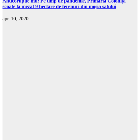
Anticoruptie.md: Pe timp de pandemie, Primăria Colonița
scoate la mezat 9 hectare de terenuri din moșia satului
apr. 10, 2020