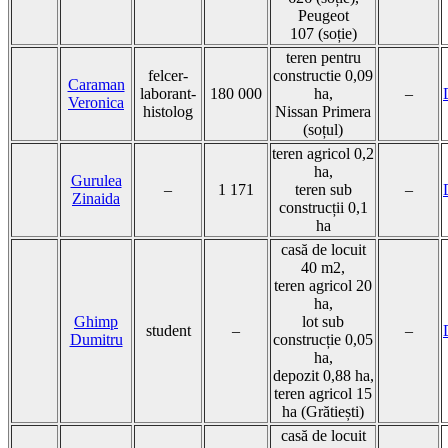
Peugeot
107 (soție)
teren pentru
felcer-
constructie 0,09
Caraman
laborant-
180 000
ha,
–
Veronica
histolog
Nissan Primera
(soțul)
teren agricol 0,2
ha,
Gurulea
–
1 171
teren sub
–
Zinaida
construcții 0,1
ha
casă de locuit
40 m2,
teren agricol 20
ha,
Ghimp
lot sub
student
–
–
Dumitru
construcție 0,05
ha,
depozit 0,88 ha,
teren agricol 15
ha (Grătiești)
casă de locuit