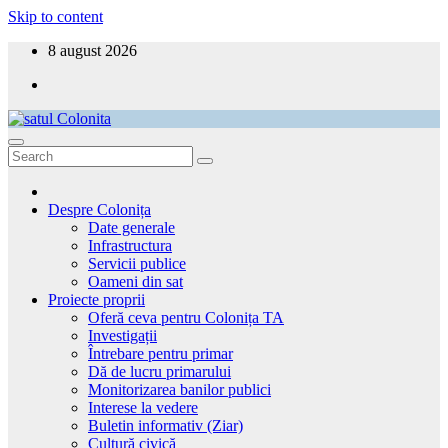
Skip to content
8 august 2026
satul Colonita
Aici ești acasă!
Despre Colonița
Date generale
Infrastructura
Servicii publice
Oameni din sat
Proiecte proprii
Oferă ceva pentru Colonița TA
Investigații
Întrebare pentru primar
Dă de lucru primarului
Monitorizarea banilor publici
Interese la vedere
Buletin informativ (Ziar)
Cultură civică