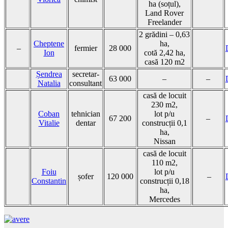
ha (soțul),
Land Rover
Freelander
2 grădini – 0,63
Cheptene
ha,
–
fermier
28 000
Ion
cotă 2,42 ha,
casă 120 m2
Șendrea
secretar-
63 000
–
–
Natalia
consultant
casă de locuit
230 m2,
Coban
tehnician
lot p/u
67 200
–
Vitalie
dentar
construcții 0,1
ha,
Nissan
casă de locuit
110 m2,
Foiu
lot p/u
șofer
120 000
–
Constantin
construcții 0,18
ha,
Mercedes