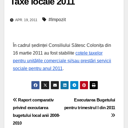
Taxe locale 2011
#Impozit
APR. 19, 2011
În cadrul ședinței Consiliului Sătesc Colonița din
16 martie 2011 au fost stabilite
cotele taxelor
pentru unitățile comerciale și/sau prestări servicii
sociale pentru anul 2011
.
Navigare
Raport comparativ
Executarea Bugetului
privind executarea
pentru trimestrul I din 2011
în
bugetului local anii 2008-
articole
2010