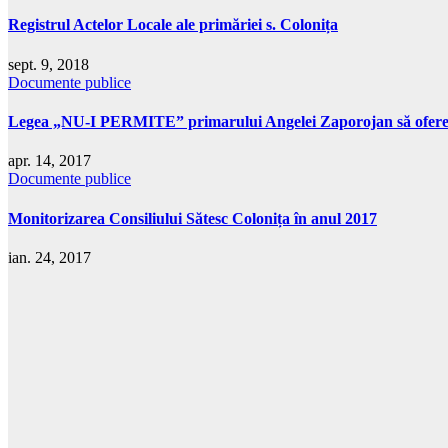
Registrul Actelor Locale ale primăriei s. Colonița
sept. 9, 2018
Documente publice
Legea „NU-I PERMITE” primarului Angelei Zaporojan să ofere infor
apr. 14, 2017
Documente publice
Monitorizarea Consiliului Sătesc Colonița în anul 2017
ian. 24, 2017