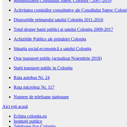
Monitorizarea Consiliului Sătesc Colonița - 2007-2019
Activitatea comisiilor consultative ale Consiliului Satesc Colo
Dispozițiile primarului satului Colonița 2011-2016
Totul despre banii publici ai satului Colonița 2009-2017
Achizițiile Publice ale primăriei Colonița
Situația social-economică a satului Colonița
Orar transport public (actualizat Noiembrie 2018)
Stații transport public in Colonița
Ruta autobus Nr. 24
Ruta microbuz Nr. 117
Numere de telefoane staționare
Aici ești acasă
Echipa colonita.eu
Instituții publice
Telefoane fixe Colonița