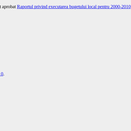
st aprobat
Raportul privind executarea bugetului local pentru 2000-2010
10
.