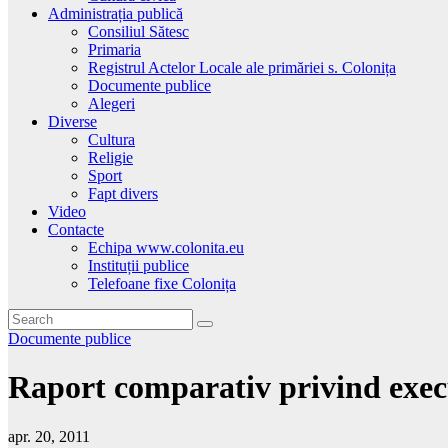
Administrația publică
Consiliul Sătesc
Primaria
Registrul Actelor Locale ale primăriei s. Colonița
Documente publice
Alegeri
Diverse
Cultura
Religie
Sport
Fapt divers
Video
Contacte
Echipa www.colonita.eu
Instituții publice
Telefoane fixe Colonița
Documente publice
Raport comparativ privind execu
apr. 20, 2011