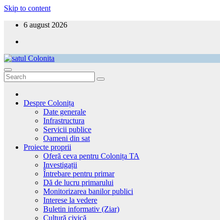
Skip to content
6 august 2026
satul Colonita
Aici ești acasă!
Despre Colonița
Date generale
Infrastructura
Servicii publice
Oameni din sat
Proiecte proprii
Oferă ceva pentru Colonița TA
Investigații
Întrebare pentru primar
Dă de lucru primarului
Monitorizarea banilor publici
Interese la vedere
Buletin informativ (Ziar)
Cultură civică