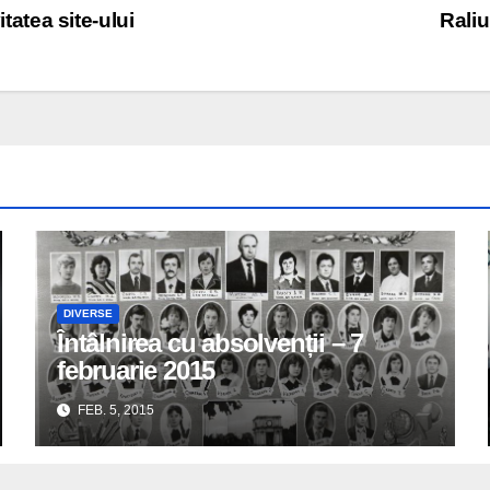
itatea site-ului
Raliu
DIVERSE
Întâlnirea cu absolvenții – 7
februarie 2015
FEB. 5, 2015