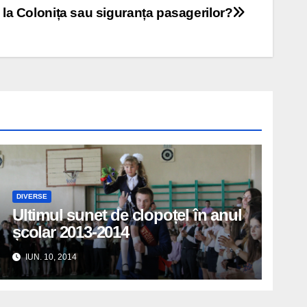
 la Colonița sau siguranța pasagerilor?
DIVERSE
Ultimul sunet de clopoțel în anul
școlar 2013-2014
IUN. 10, 2014