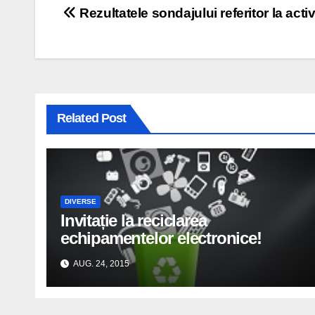
Navigare
Rezultatele sondajului referitor la activ
în
articole
Related Post
DIVERSE
Invitație la reciclarea
echipamentelor electronice!
AUG. 24, 2015