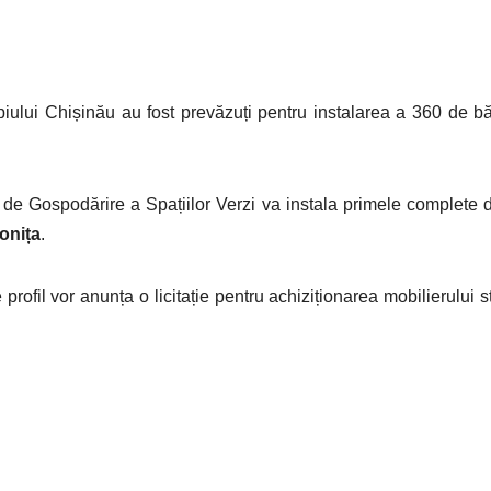
iului Chișinău au fost prevăzuți pentru instalarea a 360 de băn
 de Gospodărire a Spațiilor Verzi va instala primele complete d
onița
.
e profil vor anunța o licitație pentru achiziționarea mobilierului s