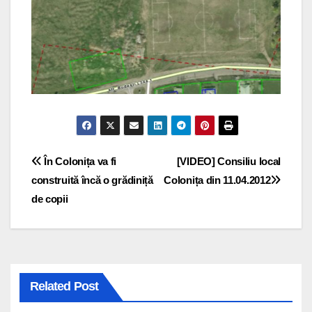
Navigare
În Colonița va fi
[VIDEO] Consiliu local
construită încă o grădiniță
Colonița din 11.04.2012
în
de copii
articole
Related Post