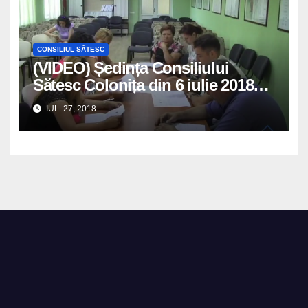
CONSILIUL SĂTESC
(VIDEO) Ședința Consiliului
Sătesc Colonița din 6 iulie 2018
convocată și petrecută de
IUL. 27, 2018
consilierii locali