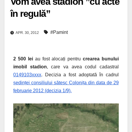
Vom avea stadion ”cu acte
în regulă”
#Pamint
APR. 30, 2012
2 500 lei
au fost alocați pentru
crearea bunului
imobil stadion
, care va avea codul cadastral
0149103xxxx
. Decizia a fost adoptată în cadrul
ședinței consiliului sătesc Colonița din data de 29
februarie 2012 (decizia 1/9).