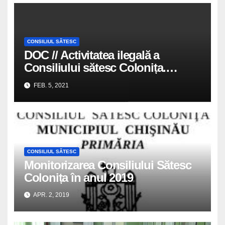
CONSILIUL SĂTESC
DOC // Activitatea ilegală a
Consiliului sătesc Colonița.
Majoritatea PSRM a adoptat
FEB. 5, 2021
decizii fără avizul comisiilor de
specialitate | Punctul.md
CONSILIUL SĂTESC
Monitorizarea Consiliului Sătesc
Colonița în anul 2019
APR. 2, 2019