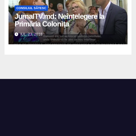
CONSILIUL SĂTESC
JurnalTV.md: Neînțelegere la
Primăria Colonița
IUL. 23, 2018