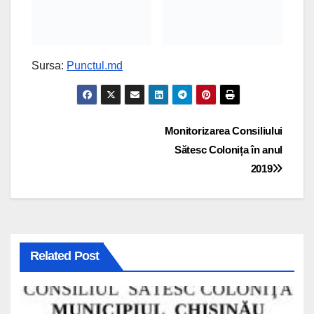
Sursa:
Punctul.md
Navigare
Monitorizarea Consiliului
Sătesc Colonița în anul
în
2019
articole
Related Post