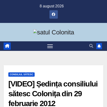
Skip
8 august 2026
to
content
CONSILIUL SĂTESC
[VIDEO] Ședința consiliului
sătesc Colonița din 29
februarie 2012