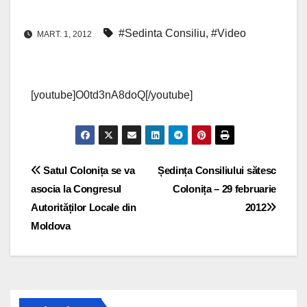
#Sedinta Consiliu
,
#Video
MART. 1, 2012
[youtube]O0td3nA8doQ[/youtube]
Navigare
Satul Colonița se va
Ședința Consiliului sătesc
asocia la Congresul
Colonița – 29 februarie
în
Autorităților Locale din
2012
articole
Moldova