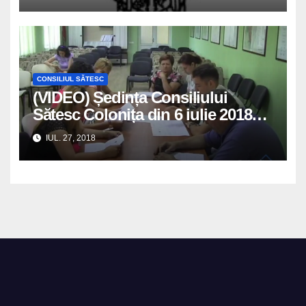
CONSILIUL SĂTESC
(VIDEO) Ședința Consiliului
Sătesc Colonița din 6 iulie 2018
convocată și petrecută de
IUL. 27, 2018
consilierii locali