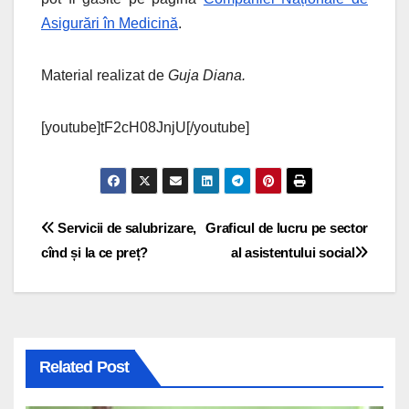
Asigurări în Medicină
.
Material realizat de
Guja Diana.
[youtube]tF2cH08JnjU[/youtube]
Navigare
Servicii de salubrizare,
Graficul de lucru pe sector
cînd și la ce preț?
al asistentului social
în
articole
Related Post