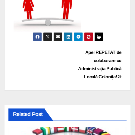
Navigare
Apel REPETAT de
colaborare cu
în
Administrația Publică
articole
Locală Colonița!
Related Post