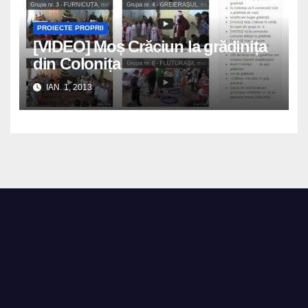
PROIECTE PROPRII
[VIDEO] Moș Crăciun la grădinița
din Colonița
IAN. 1, 2013