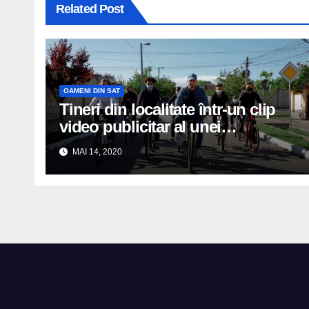
Related Post
OAMENI DIN SAT
Tineri din localitate într-un clip
video publicitar al unei
universități
MAI 14, 2020