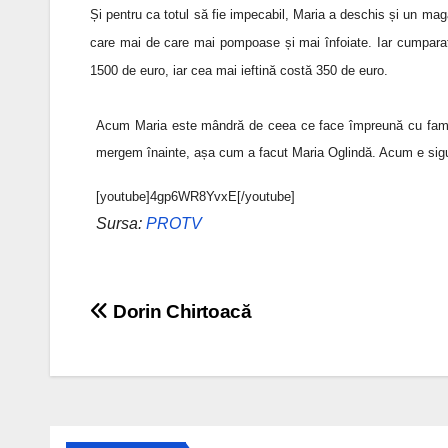
Și pentru ca totul să fie impecabil, Maria a deschis și un maga
care mai de care mai pompoase și mai înfoiate. Iar cumparat
1500 de euro, iar cea mai ieftină costă 350 de euro.
Acum Maria este mândră de ceea ce face împreună cu famil
mergem înainte, așa cum a facut Maria Oglindă. Acum e sigură
[youtube]4gp6WR8YvxE[/youtube]
Sursa:
PROTV
Navigare
Dorin Chirtoacă
în
articole