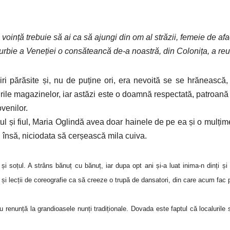
voință trebuie să ai ca să ajungi din om al străzii, femeie de af
burbie a Veneției o consăteancă de-a noastră, din Colonița, a re
i părăsite și, nu de puține ori, era nevoită se se hrănească,
eurile magazinelor, iar astăzi este o doamnă respectată, patroană
venilor.
ul și fiul, Maria Oglindă avea doar hainele de pe ea și o mulțim
, însă, niciodata să cerșească mila cuiva.
și soțul. A strâns bănuț cu bănuț, iar dupa opt ani și-a luat inima-n dinți și
i lecții de coreografie ca să creeze o trupă de dansatori, din care acum fac par
 renunță la grandioasele nunți tradiționale. Dovada este faptul că localurile s