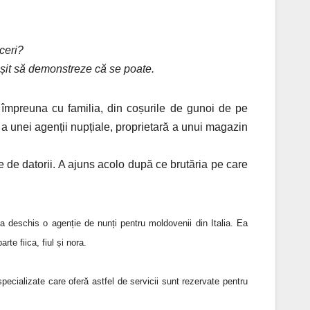
aceri?
ușit să demonstreze
că se poate.
 împreuna cu familia, din coșurile de gunoi de pe
 a unei agenții nupțiale, proprietară a unui magazin
e de datorii. A ajuns acolo după ce brutăria pe care
 a deschis o agenție de nunți pentru moldovenii din Italia. Ea
te fiica, fiul și nora.
pecializate care oferă astfel de servicii sunt rezervate pentru