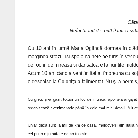
Câta 
Neînchipuit de multă! Într-o su
Cu 10 ani în urmă Maria Oglindă dormea în clădir
marginea străzii. Își spăla hainele pe furiș în vec
de rochii de mireasă și dansatoare la nunțile moldo
Acum 10 ani când a venit în Italia, împreuna cu soț
o deschise la Colonița a falimentat. Nu și-a permis
Cu greu, și-a găsit totuși un loc de muncă, apoi s-a angajat 
organizează evenimentele până în cele mai mici detalii. A luat ș
Chiar dacă sunt la mii de km de casă, moldovenii din Italia nu
cel puțin o jumătate de an înainte.