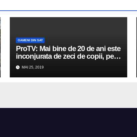
OAMENI DIN SAT
ProTV: Mai bine de 20 de ani este
inconjurata de zeci de copii, pe
care, in afara ecuatii si poezii, ii
MAI 25, 2019
invata sa fie buni si prietenosi.
Vorbim despre Tamara Martinici,
invatatoare la un liceu din
Colonita