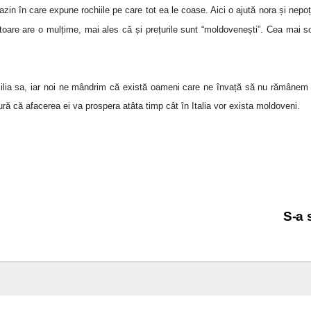
zin în care expune rochiile pe care tot ea le coase. Aici o ajută nora și nepo
oare are o mulțime, mai ales că și prețurile sunt “moldovenești”.
Cea mai sc
ia sa, iar noi ne mândrim că există oameni care ne învață să nu rămânem l
 că afacerea ei va prospera atâta timp cât în Italia vor exista moldoveni.
S-a 