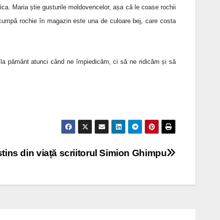
țica. Maria știe gusturile moldovencelor, așa că le coase rochii
umpă rochie în magazin este una de culoare bej, care costa
a pământ atunci când ne împiedicăm, ci să ne ridicăm și să
stins din viață scriitorul Simion Ghimpu