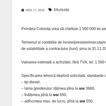
#Achizitii
NOV. 17, 2016
Primăria Colonița vrea să cheltuie 1 500 000 lei p
Termenul si conditiile de livrare/prestare/executare s
de valabilitate a contractului (luni): pina la 31.12.2
Valoarea estimată a achiziției, fără TVA, lei: 1 500 
Specificarea tehnică deplină solicitată, standarde d
– tip diesel,
– lama greiderului: lățimea pîna la
мм
3660,
– înălțimea pînă la
мм
650,
– adîncimea max. de lucru, pînă la
мм
550,