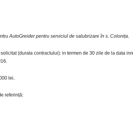
entru
AutoGreider pentru serviciul de salubrizare în s. Colonița
.
olicitat (durata contractului): in termen de 30 zile de la data inr
016.
000 lei.
e referință: