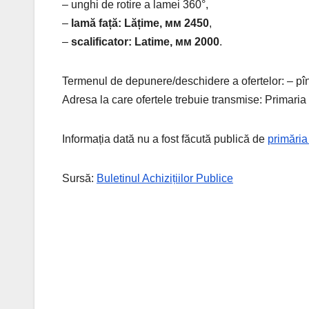
– unghi de rotire a lamei 360°,
–
lamă față: Lățime, мм 2450
,
–
scalificator: Latime, мм 2000
.
Termenul de depunere/deschidere a ofertelor: – pî
Adresa la care ofertele trebuie transmise: Primaria s
Informația dată nu a fost făcută publică de
primăria
Sursă:
Buletinul Achizițiilor Publice