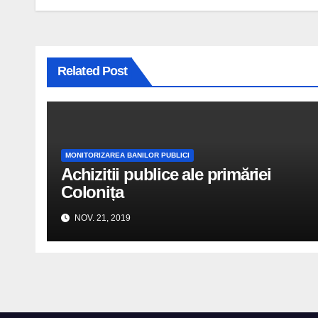
articole
Related Post
MONITORIZAREA BANILOR PUBLICI
Achizitii publice ale primăriei
Colonița
NOV. 21, 2019