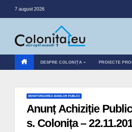
Skip
7 august 2026
to
content
DESPRE COLONIȚA
PROIECTE PRO
MONITORIZAREA BANILOR PUBLICI
Anunț Achiziție Public
s. Colonița – 22.11.20