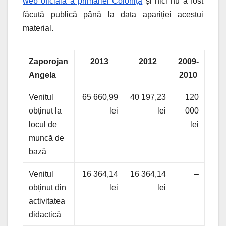
web oficială a primăriei Colonița
și nici nu a fost
făcută publică până la data apariției acestui
material.
Zaporojan
2013
2012
2009-
Angela
2010
Venitul
65 660,99
40 197,23
120
obținut la
lei
lei
000
locul de
lei
muncă de
bază
Venitul
16 364,14
16 364,14
–
obținut din
lei
lei
activitatea
didactică