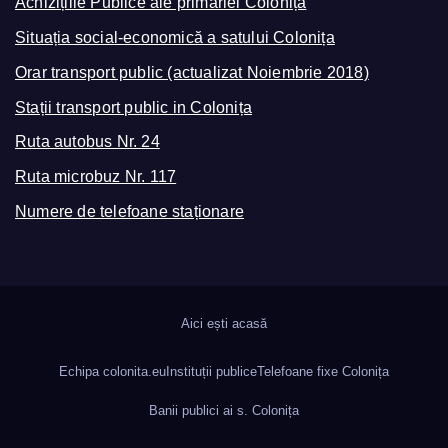
Achizițiile Publice ale primăriei Colonița
Situația social-economică a satului Colonița
Orar transport public (actualizat Noiembrie 2018)
Stații transport public in Colonița
Ruta autobus Nr. 24
Ruta microbuz Nr. 117
Numere de telefoane staționare
Aici ești acasă
Echipa colonita.eu
Instituții publice
Telefoane fixe Colonița
Banii publici ai s. Colonița