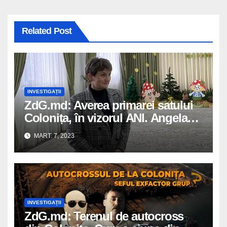
Related Post
INVESTIGAȚII
ZdG.md: Averea primarei satului
Colonița, în vizorul ANI. Angela
Zaporojan susține că ar construi
MART. 7, 2023
din anul 2019 o casă, deși ZdG a
scris despre locuința de milioane
încă în 2018
INVESTIGAȚII
ZdG.md: Terenul de autocross