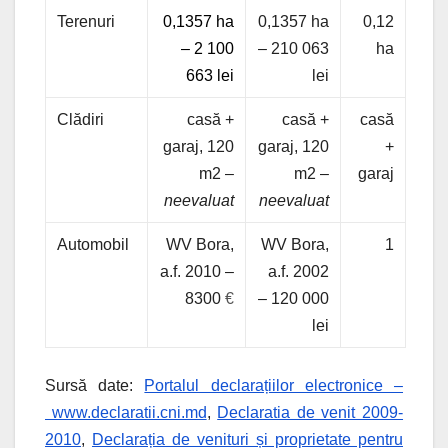
Terenuri
0,1357 ha
0,1357 ha
0,12
– 2 100
– 210 063
ha
663 lei
lei
Clădiri
casă +
casă +
casă
garaj, 120
garaj, 120
+
m2 –
m2 –
garaj
neevaluat
neevaluat
Automobil
WV Bora,
WV Bora,
1
a.f. 2010 –
a.f. 2002
8300
€
– 120 000
lei
Sursă date:
Portalul declarațiilor electronice –
www.declaratii.cni.md
,
Declaratia de venit 2009-
2010
,
Declarația de venituri și proprietate pentru