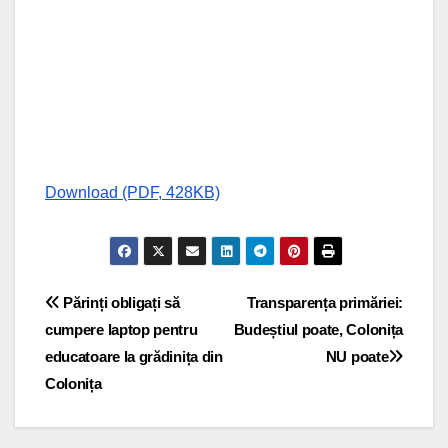
Download (PDF, 428KB)
Navigare
Părinți obligați să
Transparența primăriei:
cumpere laptop pentru
Budeștiul poate, Colonița
în
educatoare la grădinița din
NU poate
articole
Colonița