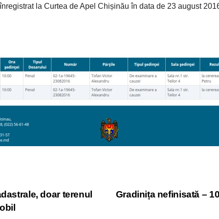
registrat la Curtea de Apel Chișinău în data de 23 august 201
dastrale, doar terenul
Gradinița nefinisată – 1
obil