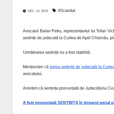
#Scandal
DEC. 23, 2016
Avocatul Balan Petru, reprezentantul lui Tofan Vict
ședințe de judecată la Curtea de Apel Chișinău, pla
Următoarea ședință nu a fost stabilită.
Menționăm că
prima ședință de judecată la Curte
avocatului.
Amintim că sentința pronunțată de Judecătoria Cioc
A fost pronunțată SENTINȚA în dosarul penal pri