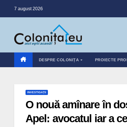
Skip
7 august 2026
to
content
DESPRE COLONIȚA
PROIECTE PRO
INVESTIGAȚII
O nouă amînare în dosa
Apel: avocatul iar a c