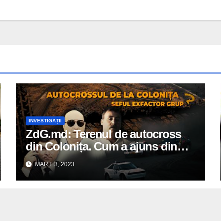
INVESTIGAȚII
ZdG.md: Terenul de autocross
din Colonița. Cum a ajuns din
proprietatea APL, la șeful unei
MART. 3, 2023
companii de construcții