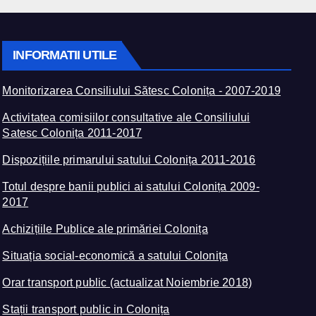
INFORMATII UTILE
Monitorizarea Consiliului Sătesc Colonița - 2007-2019
Activitatea comisiilor consultative ale Consiliului
Satesc Colonița 2011-2017
Dispozițiile primarului satului Colonița 2011-2016
Totul despre banii publici ai satului Colonița 2009-
2017
Achizițiile Publice ale primăriei Colonița
Situația social-economică a satului Colonița
Orar transport public (actualizat Noiembrie 2018)
Stații transport public in Colonița