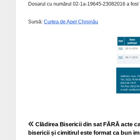
Dosarul cu numărul 02-1a-19645-23082016 a fost în
Sursă:
Curtea de Apel Chișinău
Navigare
Clădirea Bisericii din sat FĂRĂ acte ca
bisericii și cimitirul este format ca bun im
în