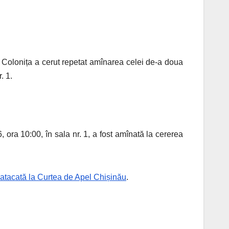
s. Colonița a cerut repetat amînarea celei de-a doua
. 1.
, ora 10:00, în sala nr. 1, a fost amînată la cererea
t atacată la Curtea de Apel Chișinău
.