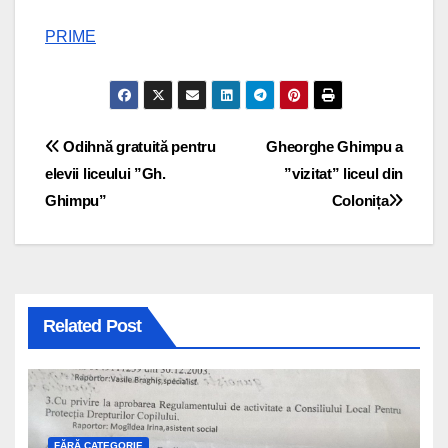
PRIME
Navigare
Odihnă gratuită pentru
Gheorghe Ghimpu a
elevii liceului ”Gh.
”vizitat” liceul din
în
Ghimpu”
Colonița
articole
Related Post
FĂRĂ CATEGORIE