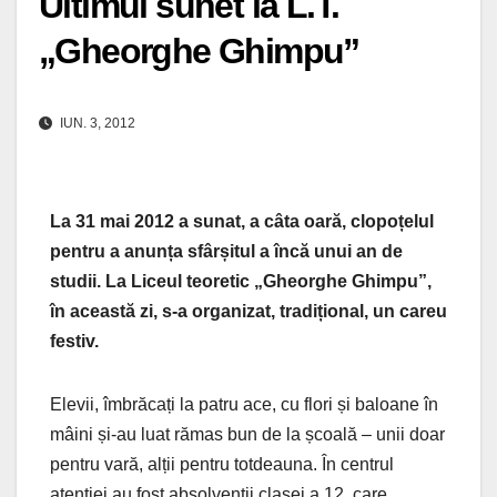
Ultimul sunet la L.T.
„Gheorghe Ghimpu”
IUN. 3, 2012
La 31 mai 2012 a sunat, a câta oară, clopoțelul
pentru a anunța sfârșitul a încă unui an de
studii. La Liceul teoretic „Gheorghe Ghimpu”,
în această zi, s-a organizat, tradițional, un careu
festiv.
Elevii, îmbrăcați la patru ace, cu flori și baloane în
mâini și-au luat rămas bun de la școală – unii doar
pentru vară, alții pentru totdeauna. În centrul
atenției au fost absolvenții clasei a 12, care