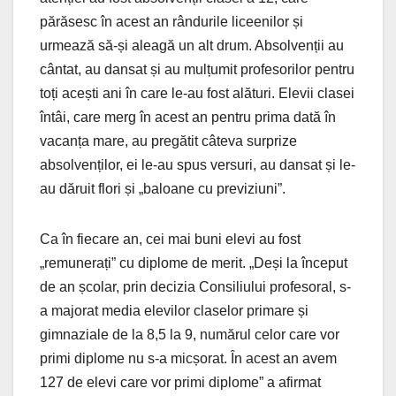
părăsesc în acest an rândurile liceenilor și
urmează să-și aleagă un alt drum. Absolvenții au
cântat, au dansat și au mulțumit profesorilor pentru
toți acești ani în care le-au fost alături. Elevii clasei
întâi, care merg în acest an pentru prima dată în
vacanța mare, au pregătit câteva surprize
absolvenților, ei le-au spus versuri, au dansat și le-
au dăruit flori și „baloane cu previziuni”.
Ca în fiecare an, cei mai buni elevi au fost
„remunerați” cu diplome de merit. „Deși la început
de an școlar, prin decizia Consiliului profesoral, s-
a majorat media elevilor claselor primare și
gimnaziale de la 8,5 la 9, numărul celor care vor
primi diplome nu s-a micșorat. În acest an avem
127 de elevi care vor primi diplome” a afirmat