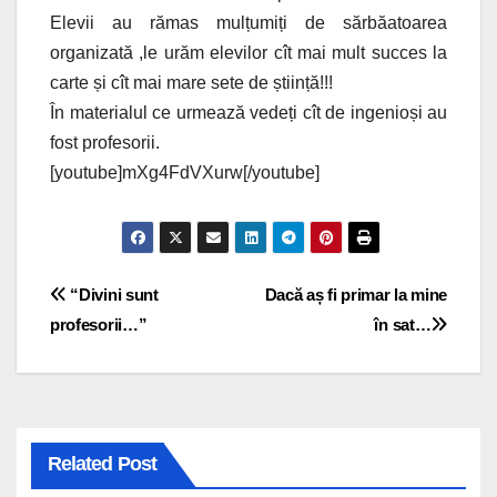
Elevii au rămas mulțumiți de sărbăatoarea
organizată ,le urăm elevilor cît mai mult succes la
carte și cît mai mare sete de știință!!!
În materialul ce urmează vedeți cît de ingenioși au
fost profesorii.
[youtube]mXg4FdVXurw[/youtube]
Navigare
“Divini sunt
Dacă aș fi primar la mine
profesorii…”
în sat…
în
articole
Related Post