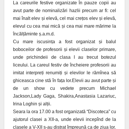
La careurile festive organizate în pauze copii au
avut parte de nominalizări hazlii precum ar fi: cel
mai înalt elev și elevă, cel mai crețos elev și elevă,
elevul cu cea mai mică și cea mai mare mărime la
încălțăminte ș.a.m.d.
Cu mare iscusința a fost organizat și balul
boboceilor de profesorii și elevii claselor primare,
unde prichindeii de clasa I au trecut botezul
liceului. La careul festiv de încheiere profesorii au
imitat interpreți renumiți și elevilor le rămînea să
ghiceasca cine stă în fața lor.Elevii au avut parte și
de un show cu vedete precum Michael
Jackson,Lady Gaga, Shakira,Anastasia Lazariuc,
Irina Loghin și alții.
Seara la ora 17.00 a fost organizată “Discoteca” cu
ajutorul clasei a XII-a, unde elevii incepînd de la
clasele a V-XII s-au distrat împreună ca de ziua lor.