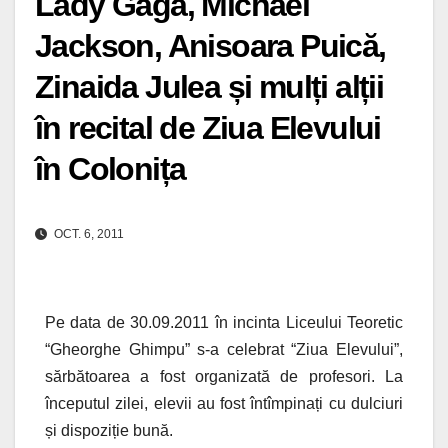
Lady Gaga, Michael
Jackson, Anisoara Puică,
Zinaida Julea și mulți alții
în recital de Ziua Elevului
în Colonița
OCT. 6, 2011
Pe data de 30.09.2011 în incinta Liceului Teoretic
“Gheorghe Ghimpu” s-a celebrat “Ziua Elevului”,
sărbătoarea a fost organizată de profesori. La
începutul zilei, elevii au fost întîmpinați
cu dulciuri
și dispoziție bună.