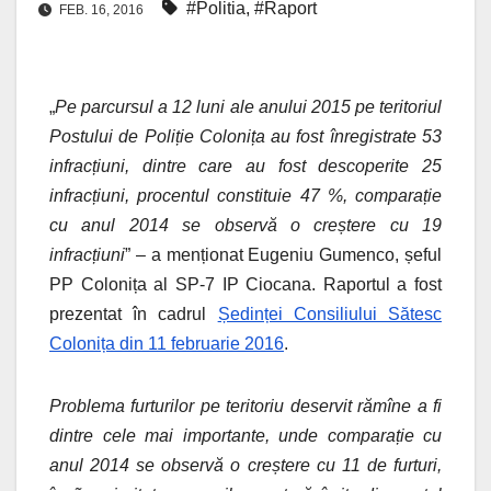
#Politia
,
#Raport
FEB. 16, 2016
„
Pe parcursul a 12 luni ale anului 2015 pe teritoriul
Postului de Poliție Colonița au fost înregistrate 53
infracțiuni, dintre care au fost descoperite 25
infracțiuni, procentul constituie 47 %, comparație
cu anul 2014 se observă o creștere cu 19
infracțiuni
” – a menționat Eugeniu Gumenco, șeful
PP Colonița al SP-7 IP Ciocana. Raportul a fost
prezentat în cadrul
Ședinței Consiliului Sătesc
Colonița din 11 februarie 2016
.
Problema furturilor pe teritoriu deservit rămîne a fi
dintre cele mai importante, unde comparație cu
anul 2014 se observă o creștere cu 11 de furturi,