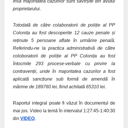
însã majoritatea cazurilor sunt săvîrșite din avutul
proprietarului.
Totodată de către colaboratorii de poliție al PP
Colonița au fost descoperite 12 cauze penale și
reținute 5 persoane aflate în urmărire penală.
Referindu-ne la practica administrativă de către
coloboratorii de poliție al PP Colonița au fost
întocmite 293 procese-verbale cu privire la
contravenții, unde în majoritatea cazurilor a fost
aplicată sancțiune sub formă de amendă în
mărime de 189760 lei, fiind achitată 65310 lei.
Raportul integral poate fi văzut în documentul de
mai jos. Video la temă în intervalul 1:27:45-1:40:30
din
VIDEO
.