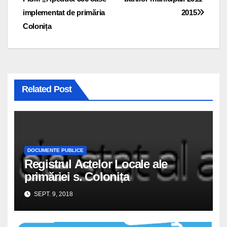
în
implementat de primăria
2015
articole
Colonița
Related Post
DOCUMENTE PUBLICE
Registrul Actelor Locale ale
primăriei s. Colonița
SEPT. 9, 2018