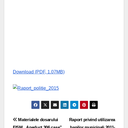
Download (PDF, 1.07MB)
Navigare
Materialele dosarului
Raport privind utilizarea
FISM „Apeduct 306 case”
banilor municipali 2011-