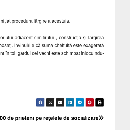
inițiat procedura lărgire a acestuia.
iului adiacent cimitirului , construcția și lărgirea
ăposați. Învinuirile că suma cheltuită este exagerată
sunt în toi, gardul cel vechi este schimbat înlocuindu-
0 de prieteni pe rețelele de socializare