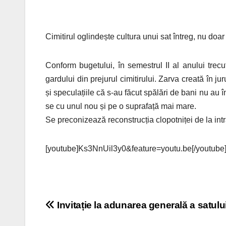
Cimitirul oglindește cultura unui sat întreg, nu doar
Conform bugetului, în semestrul II al anului trecut
gardului din prejurul cimitirului. Zarva creată în j
și speculațiile că s-au făcut spălări de bani nu au în
se cu unul nou și pe o suprafață mai mare.
Se preconizează reconstrucția clopotniței de la intra
[youtube]Ks3NnUil3y0&feature=youtu.be[/youtube
Navigare
Invitație la adunarea generală a satulu