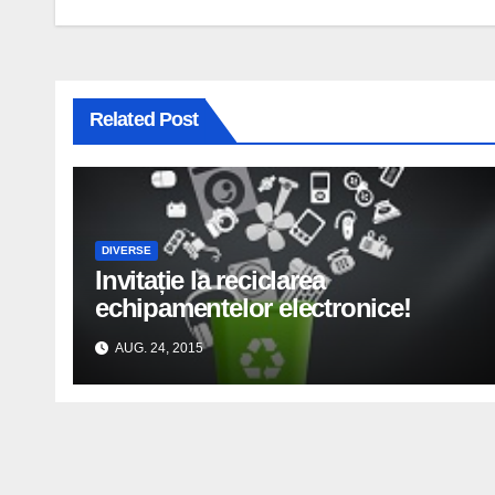
în
articole
Related Post
DIVERSE
Invitație la reciclarea
echipamentelor electronice!
AUG. 24, 2015