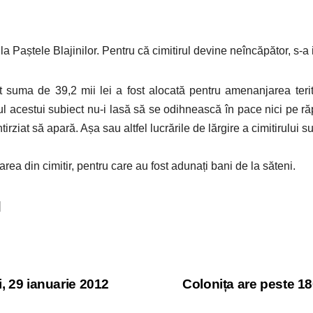
 la Paștele Blajinilor. Pentru că cimitirul devine neîncăpător, s-a 
 suma de 39,2 mii lei a fost alocată pentru amenanjarea teritor
urul acestui subiect nu-i lasă să se odihnească în pace nici pe r
tirziat să apară. Așa sau altfel lucrările de lărgire a cimitirului 
rea din cimitir, pentru care au fost adunați bani de la săteni.
]
i, 29 ianuarie 2012
Colonița are peste 180