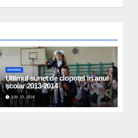
DIVERSE
Ultimul sunet de clopoțel în anul
școlar 2013-2014
IUN. 10, 2014