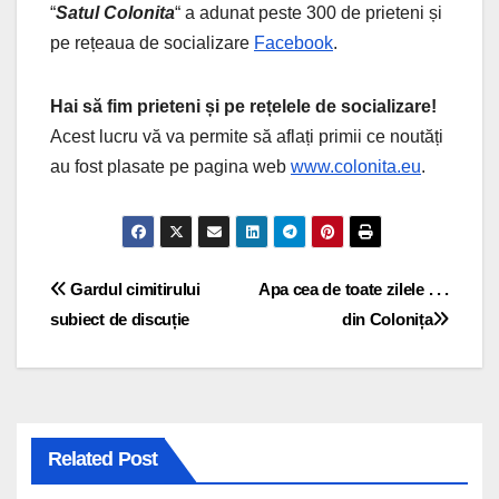
“
Satul Colonita
“
a adunat peste 300 de prieteni și
pe rețeaua de socializare
Facebook
.
Hai să fim prieteni și pe rețelele de socializare!
Acest lucru vă va permite să aflați primii ce noutăți
au fost plasate pe pagina web
www.colonita.eu
.
Navigare
Gardul cimitirului
Apa cea de toate zilele . . .
subiect de discuție
din Colonița
în
articole
Related Post