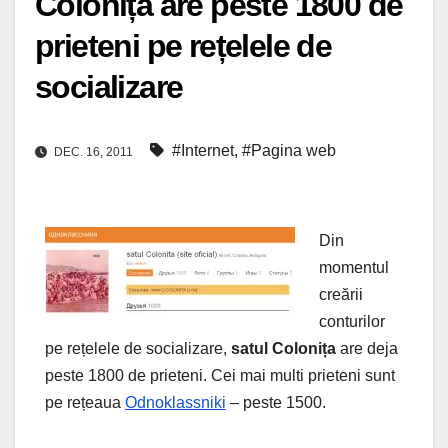
Colonița are peste 1800 de
prieteni pe rețelele de
socializare
#Internet
,
#Pagina web
DEC. 16, 2011
Din
momentul
creării
conturilor
pe rețelele de socializare,
satul Colonița
are deja
peste 1800 de prieteni. Cei mai multi prieteni sunt
pe rețeaua
Odnoklassniki
– peste 1500.