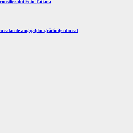
silierului Foiu Tatiana
 salariile angajaților grădiniței din sat