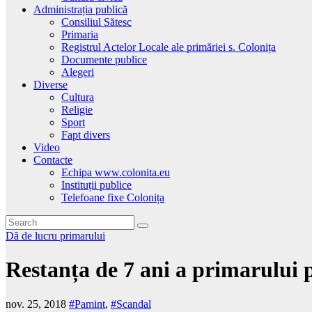
Administrația publică
Consiliul Sătesc
Primaria
Registrul Actelor Locale ale primăriei s. Colonița
Documente publice
Alegeri
Diverse
Cultura
Religie
Sport
Fapt divers
Video
Contacte
Echipa www.colonita.eu
Instituții publice
Telefoane fixe Colonița
Dă de lucru primarului
Restanța de 7 ani a primarului p
nov. 25, 2018
#Pamint
,
#Scandal