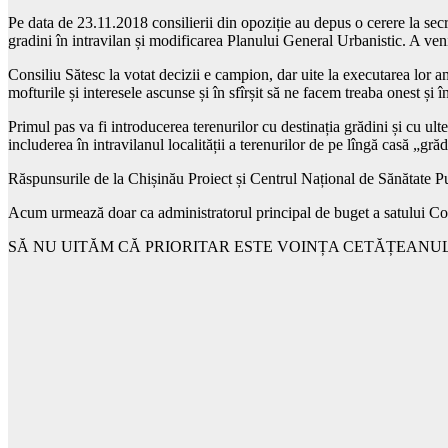
Pe data de 23.11.2018 consilierii din opoziție au depus o cerere la sec
gradini în intravilan și modificarea Planului General Urbanistic. A ven
Consiliu Sătesc la votat decizii e campion, dar uite la executarea lor am
mofturile și interesele ascunse și în sfîrșit să ne facem treaba onest și 
Primul pas va fi introducerea terenurilor cu destinația grădini și cu ult
includerea în intravilanul localității a terenurilor de pe lîngă casă „gră
Răspunsurile de la Chișinău Proiect și Centrul Național de Sănătate Pub
Acum urmează doar ca administratorul principal de buget a satului Col
SĂ NU UITĂM CĂ PRIORITAR ESTE VOINȚA CETĂȚEANULU