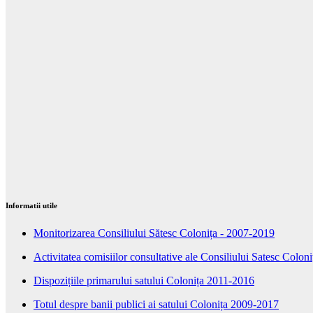
Informatii utile
Monitorizarea Consiliului Sătesc Colonița - 2007-2019
Activitatea comisiilor consultative ale Consiliului Satesc Colo
Dispozițiile primarului satului Colonița 2011-2016
Totul despre banii publici ai satului Colonița 2009-2017