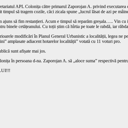
retariatul APL Colonița către primarul Zaporojan A. privind executarea de
it timpul să tragem cozile, căci zicala spune „lucrul lăsat de azi pe mâi
 ajuns să fim restanțieri. Acum e timpul să reparăm greșala….. Vin cu iniț
întru binele cetățeanului. Cu toții știm că hîrtia pe toate le rabdă, iar r
erioarele modificări în Planul General Urbanistic a localității, legea ne 
dini” amplasate adiacent hotarelor localității” votată cu 11 voturi pro.
lică sunt afișate mai jos.
onița în persoana d-na. Zaporojan A. să „aloce suma” respectivă pentru
I!!!