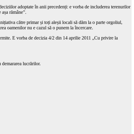
ciziilor adoptate în anii precedenți: e vorba de includerea terenurilor
ne așa rămâne”.
iativa către primar și toți aleșii locali să dăm la o parte orgoliul,
ăbdarea oamenilor nu e cazul să o punem la încercare.
permite. E vorba de decizia 4/2 din 14 aprilie 2011 „Cu privire la
 demararea lucrărilor.