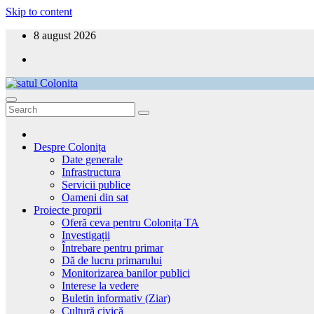
Skip to content
8 august 2026
satul Colonita
Aici ești acasă!
Despre Colonița
Date generale
Infrastructura
Servicii publice
Oameni din sat
Proiecte proprii
Oferă ceva pentru Colonița TA
Investigații
Întrebare pentru primar
Dă de lucru primarului
Monitorizarea banilor publici
Interese la vedere
Buletin informativ (Ziar)
Cultură civică