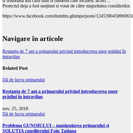
si frumoasa asa cum sunt si oamenii care locuiesc acolo…
Proiectul deja a fost susținut si votat de către majoritatea consilierilor.
https://www.facebook.com/dumitru.ghimpu/posts/124539045896965
Navigare în articole
Restanța de 7 ani a primarului privind introducerea unor grădini în
intravilan
Related Post
Dă de lucru primarului
Restanța de 7 ani a primarului privind introducerea unor
grădini în intravilan
nov. 25, 2018
Dă de lucru primarului
Problema GUNOIULUI – manipularea primarului și
SOLUȚIA consilierului Foiu Tatiana