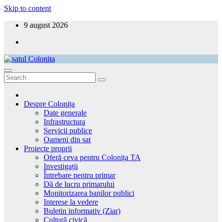
Skip to content
9 august 2026
satul Colonita
Aici ești acasă!
Despre Colonița
Date generale
Infrastructura
Servicii publice
Oameni din sat
Proiecte proprii
Oferă ceva pentru Colonița TA
Investigații
Întrebare pentru primar
Dă de lucru primarului
Monitorizarea banilor publici
Interese la vedere
Buletin informativ (Ziar)
Cultură civică