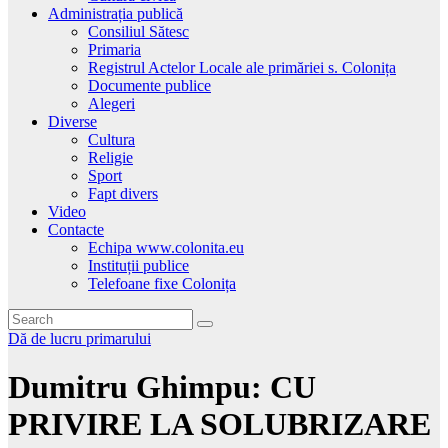
Administrația publică
Consiliul Sătesc
Primaria
Registrul Actelor Locale ale primăriei s. Colonița
Documente publice
Alegeri
Diverse
Cultura
Religie
Sport
Fapt divers
Video
Contacte
Echipa www.colonita.eu
Instituții publice
Telefoane fixe Colonița
Dă de lucru primarului
Dumitru Ghimpu: CU
PRIVIRE LA SOLUBRIZARE