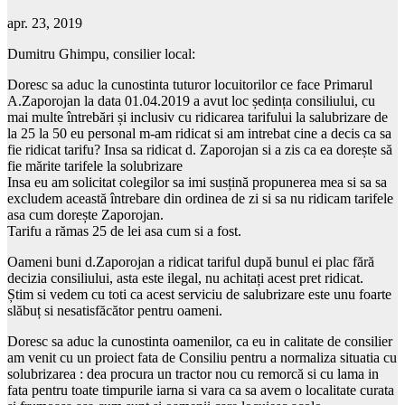
apr. 23, 2019
Dumitru Ghimpu, consilier local:
Doresc sa aduc la cunostinta tuturor locuitorilor ce face Primarul
A.Zaporojan la data 01.04.2019 a avut loc ședința consiliului, cu
mai multe întrebări și inclusiv cu ridicarea tarifului la salubrizare de
la 25 la 50 eu personal m-am ridicat si am intrebat cine a decis ca sa
fie ridicat tarifu? Insa sa ridicat d. Zaporojan si a zis ca ea dorește să
fie mărite tarifele la solubrizare
Insa eu am solicitat colegilor sa imi susțină propunerea mea si
sa sa
excludem această întrebare din ordinea de zi si sa nu ridicam tarifele
asa cum dorește Zaporojan.
Tarifu a rămas 25 de lei asa cum si a fost.
Oameni buni d.Zaporojan a ridicat tariful după bunul ei plac fără
decizia consiliului, asta este ilegal, nu achitați acest pret ridicat.
Știm si vedem cu toti ca acest serviciu de salubrizare este unu foarte
slăbuț si nesatisfăcător pentru oameni.
Doresc sa aduc la cunostinta oamenilor, ca eu in calitate de consilier
am venit cu un proiect fata de Consiliu pentru a normaliza situatia cu
solubrizarea : dea procura un tractor nou cu remorcă si cu lama in
fata pentru toate timpurile iarna si vara ca sa avem o localitate curata