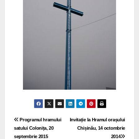
Navigare
Programul hramului
Invitație la Hramul orașului
satului Colonița, 20
Chișinău, 14 octombrie
în
septembrie 2015
2014