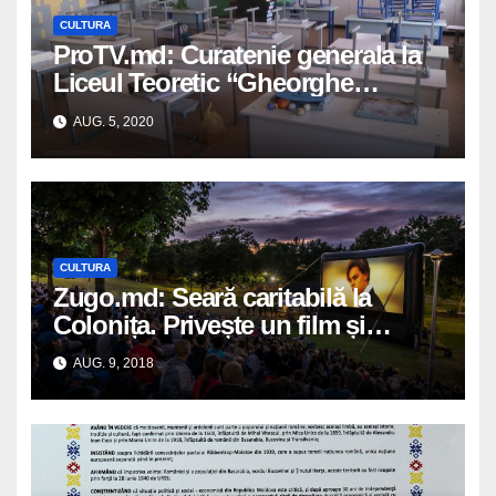
CULTURA
ProTV.md: Curatenie generala la
Liceul Teoretic “Gheorghe
Ghimpu” din satul Colonita
AUG. 5, 2020
CULTURA
Zugo.md: Seară caritabilă la
Colonița. Privește un film și
donează bani pentru fericirea mai
AUG. 9, 2018
multor familii social vulnerabile