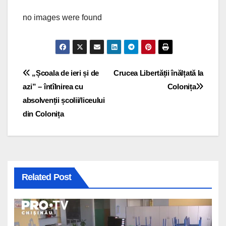
no images were found
Navigare
„Școala de ieri și de
Crucea Libertății înălțată la
azi” – întîlnirea cu
Colonița
în
absolvenții școlii/liceului
articole
din Colonița
Related Post