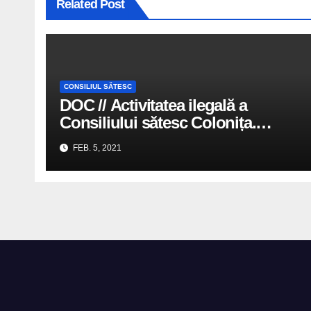
Related Post
CONSILIUL SĂTESC
DOC // Activitatea ilegală a
Consiliului sătesc Colonița.
Majoritatea PSRM a adoptat
FEB. 5, 2021
decizii fără avizul comisiilor de
specialitate | Punctul.md