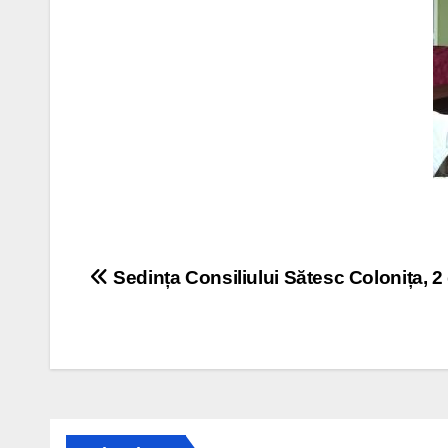
Navigare
Sedința Consiliului Sătesc Colonița, 
în
articole