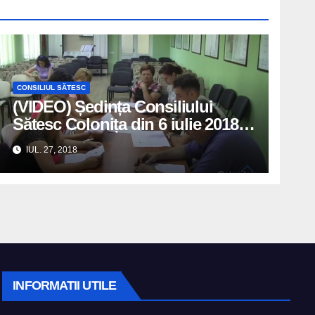
CONSILIUL SĂTESC
(VIDEO) Ședința Consiliului
Sătesc Colonița din 6 iulie 2018
convocată și petrecută de
IUL. 27, 2018
consilierii locali
INFORMATII UTILE