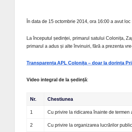
În data de 15 octombrie 2014, ora 16:00 a avut loc
La începutul ședinței, primarul satului Colonița, 
primarul a adus și alte învinuiri, fără a prezenta v
Transparența APL Colonița – doar la dorința Pri
Video integral de la ședință
:
Nr.
Chestiunea
1
Cu privire la ridicarea înainte de termen
2
Cu privire la organizarea lucrărilor public