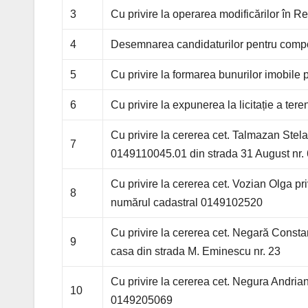
3
Cu privire la operarea modificărilor în
4
Desemnarea candidaturilor pentru compone
5
Cu privire la formarea bunurilor imobile
6
Cu privire la expunerea la licitație a tere
Cu privire la cererea cet. Talmazan Stela
7
0149110045.01 din strada 31 August nr. 
Cu privire la cererea cet. Vozian Olga pr
8
numărul cadastral 0149102520
Cu privire la cererea cet. Negară Constan
9
casa din strada M. Eminescu nr. 23
Cu privire la cererea cet. Negura Andria
10
0149205069