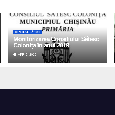
CONSILIUL SĂTESC
Monitorizarea Consiliului Sătesc
Colonița în anul 2019
APR. 2, 2019