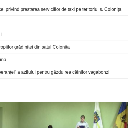
privind prestarea serviciilor de taxi pe teritoriul s. Colonița
l
copiilor grădiniței din satul Colonița
tina
ranței” a azilului pentru găzduirea câinilor vagabonzi