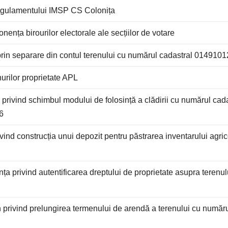
 Regulamentului IMSP CS Colonița
nța birourilor electorale ale secțiilor de votare
 prin separare din contul terenului cu numărul cadastral 014910
nurilor proprietate APL
 privind schimbul modului de folosință a clădirii cu numărul cad
6
ivind construcția unui depozit pentru păstrarea inventarului agric
ța privind autentificarea dreptului de proprietate asupra terenul
n privind prelungirea termenului de arendă a terenului cu număru