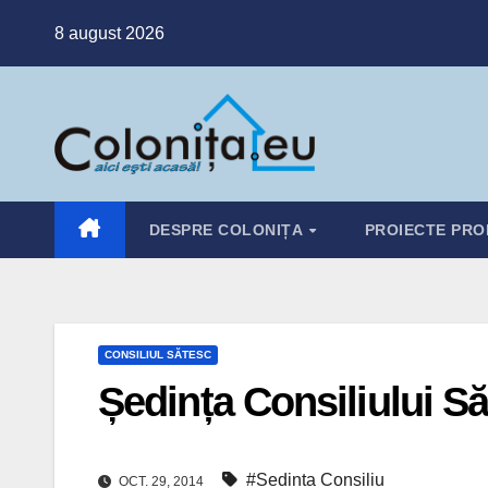
Skip
8 august 2026
to
content
DESPRE COLONIȚA
PROIECTE PRO
CONSILIUL SĂTESC
Ședința Consiliului S
#Sedinta Consiliu
OCT. 29, 2014