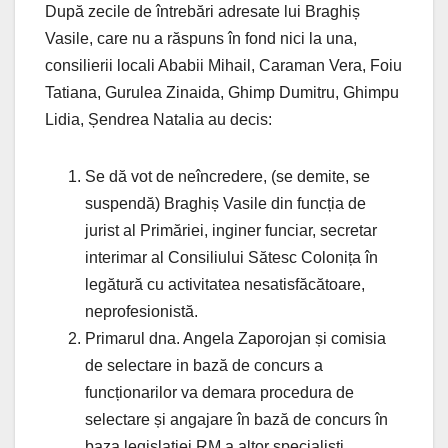
După zecile de întrebări adresate lui Braghiș
Vasile, care nu a răspuns în fond nici la una,
consilierii locali Ababii Mihail, Caraman Vera, Foiu
Tatiana, Gurulea Zinaida, Ghimp Dumitru, Ghimpu
Lidia, Șendrea Natalia au decis:
Se dă vot de neîncredere, (se demite, se
suspendă) Braghiș Vasile din funcția de
jurist al Primăriei, inginer funciar, secretar
interimar al Consiliului Sătesc Colonița în
legătură cu activitatea nesatisfăcătoare,
neprofesionistă.
Primarul dna. Angela Zaporojan și comisia
de selectare in bază de concurs a
funcționarilor va demara procedura de
selectare și angajare în bază de concurs în
baza legislației RM a altor specialiști.