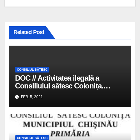
Related Post
CONSILIUL SĂTESC
DOC // Activitatea ilegală a
Consiliului sătesc Colonița.
Majoritatea PSRM a adoptat
FEB. 5, 2021
decizii fără avizul comisiilor de
specialitate | Punctul.md
CONSILIUL SĂTESC