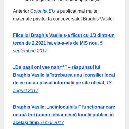
Anterior
Colonita.EU
a publicat mai multe
materiale privitor la controversatul Braghiș Vasile:
Fiica lui Braghiș Vasile s-a făcut cu 1/3 dintr-un
teren de 2.2921 ha vis-a-vis de MIS nou
,
5
septembrie 2017
„Da pașli oni vse nahr**” – răspunsul lui
Braghiș Vasile la întrebarea unui consilier local
de ce nu au plasat informații pe site oficial
,
18
august 2017
Braghiș Vasile: „neînlocuibilul” funcționar care
ocupă trei (uneori chiar cinci) funcții publice în
același timp
,
6 mai 2017