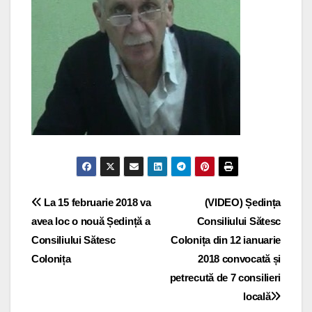
Navigare
La 15 februarie 2018 va
(VIDEO) Ședința
avea loc o nouă Ședință a
Consiliului Sătesc
în
Consiliului Sătesc
Colonița din 12 ianuarie
articole
Colonița
2018 convocată și
petrecută de 7 consilieri
locală