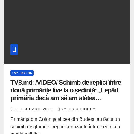
FAPT DIVERS
TV8.md: /VIDEO/ Schimb de replici între
două primărițe live la o ședință: „Lepăd
primăria dacă am să am atâtea
diamante”
5 FEBRUARIE 2021
VALERIU CIORBA
Primărița din Colonița și cea din Budești au făcut un
schimb de glume și replici amuzante într-o ședință a