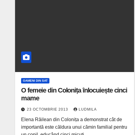
OAMENI DIN SAT
O femeie din Colonița înlocuiește cinci
mame
23 OCTOMBRIE 2013
LUDMILA
Elena Răilean din Colonița a demonstrat cât de
importantă este căldura unui cămin familial pentru
un copil, educând cinci micuți…