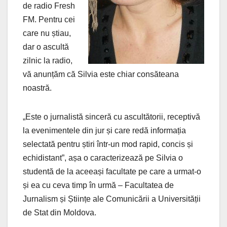
de radio Fresh
FM. Pentru cei
care nu știau,
dar o ascultă
zilnic la radio,
vă anunțăm că
Silvia este chiar consăteana
noastră.
„Este o jurnalistă sinceră cu ascultătorii, receptivă
la evenimentele din jur și care redă informația
selectată pentru știri într-un mod rapid, concis și
echidistant”, așa o caracterizează pe Silvia o
studentă de la aceeași facultate pe care a urmat-o
și ea cu ceva timp în urmă – Facultatea de
Jurnalism și Științe ale Comunicării a Universității
de Stat din Moldova.