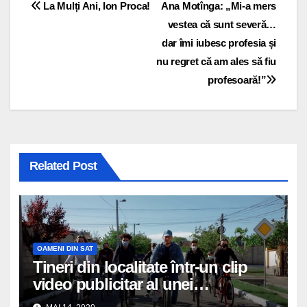
Navigare
La Mulți Ani, Ion Proca!
Ana Motînga: „Mi-a mers
vestea că sunt severă…
în
dar îmi iubesc profesia și
articole
nu regret că am ales să fiu
profesoară!”
Related Post
OAMENI DIN SAT
Tineri din localitate într-un clip
video publicitar al unei
universități