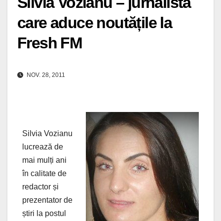
Silvia Vozianu – jurnalista
care aduce noutățile la
Fresh FM
NOV. 28, 2011
Silvia Vozianu
lucrează de
mai mulți ani
în calitate de
redactor și
prezentator de
știri la postul