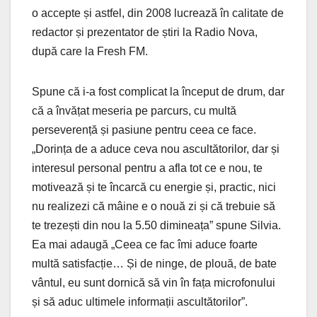
o accepte și astfel, din 2008 lucrează în calitate de
redactor și prezentator de știri la Radio Nova,
după care la Fresh FM.
Spune că i-a fost complicat la început de drum, dar
că a învățat meseria pe parcurs, cu multă
perseverență și pasiune pentru ceea ce face.
„Dorința de a aduce ceva nou ascultătorilor, dar și
interesul personal pentru a afla tot ce e nou, te
motivează și te încarcă cu energie și, practic, nici
nu realizezi că mâine e o nouă zi și că trebuie să
te trezești din nou la 5.50 dimineața” spune Silvia.
Ea mai adaugă „Ceea ce fac îmi aduce foarte
multă satisfacție… Și de ninge, de plouă, de bate
vântul, eu sunt dornică să vin în fața microfonului
și să aduc ultimele informații ascultătorilor”.