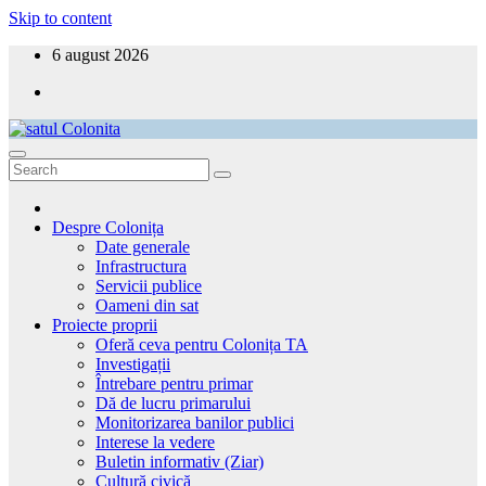
Skip to content
6 august 2026
satul Colonita
Aici ești acasă!
Despre Colonița
Date generale
Infrastructura
Servicii publice
Oameni din sat
Proiecte proprii
Oferă ceva pentru Colonița TA
Investigații
Întrebare pentru primar
Dă de lucru primarului
Monitorizarea banilor publici
Interese la vedere
Buletin informativ (Ziar)
Cultură civică