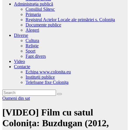
Administrația publică
Consiliul Sătesc
Primaria
Registrul Actelor Locale ale primăriei s. Colonița
Documente publice
Alegeri
Diverse
Cultura
Religie
Sport
Fapt divers
Video
Contacte
Echipa www.colonita.eu
Instituții publice
Telefoane fixe Colonița
Oameni din sat
[VIDEO] Film cu satul
Colonița: Buzdugan (2012,