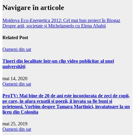
Navigare în articole
Moldova Eco-Energetica 2012: Cel mai bun proiect în Biogaz
Despre artă, societate și Michelangelo cu Elena Ababii
Related Post
Oameni din sat
Tineri din localitate într-un clip video publicitar al unei
universități
mai 14, 2020
Oameni din sat
ProTV: Mai bine de 20 de ani este inconjurata de zeci de copii,
pe care, in afara ecuatii si poezii, ii invata sa fie buni si
prietenosi. Vorbim despre Tamara Martinici, invatatoare la un
liceu din Colonita
mai 25, 2019
Oameni din sat