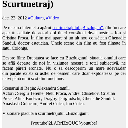
Scurtmetraj)
dec. 23, 2012
#Cultura
,
#Video
Pe rețeaua internet a apărut
scurtmetrajului „Buzdugan”
, film în care
apar în calitate de actori doi tineri consăteni de-ai noștri – Ion și
Cristina Proca. În film mai apare și un alt nou consătean Ghenadie
Sandul, doctor estetician. Unele scene din film au fost filmate în
satul Colonița.
Despre film: Dreptatea se face cu Buzduganul, situația omului care
se află departe de noi în viziunea noastră e total subiectivă, ne
facem păreri eronate. Nu o sa descoperim un mare adevăr,dar
din păcate există și astfel de oameni care doar exploatează pe cei
naivi până nu ii scot din funcțiune.
Scenariul si Regia: Alexandru Statnîi.
Actori : Sergiu Terente, Nelu Proca, Andrei Chiseliov, Cristina
Proca, Alina Burlacu , Dragoș Țarigradschi, Ghenadie Sandul,
Anastasia Cojocaru, Andrei Coica, Ion Coica.
Vizionare plăcută a scurtmetrajului „Buzdugan”:
[youtube]2LARrIZxQUQ[/youtube]