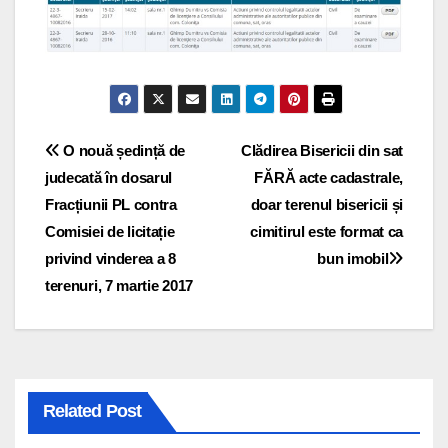
Navigare
O nouă ședință de
Clădirea Bisericii din sat
judecată în dosarul
FĂRĂ acte cadastrale,
în
Fracțiunii PL contra
doar terenul bisericii și
articole
Comisiei de licitație
cimitirul este format ca
privind vinderea a 8
bun imobil
terenuri, 7 martie 2017
Related Post