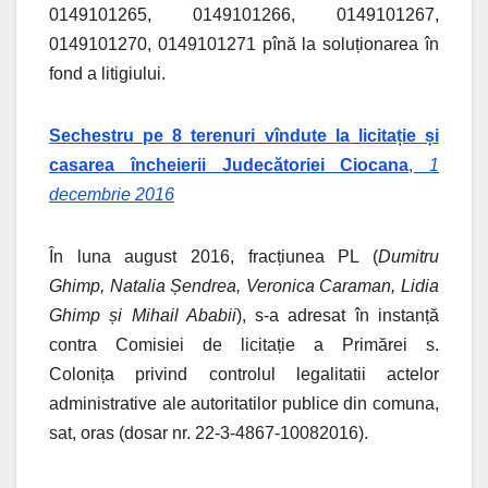
0149101265, 0149101266, 0149101267,
0149101270, 0149101271 pînă la soluționarea în
fond a litigiului.
Sechestru pe 8 terenuri vîndute la licitație și
casarea încheierii Judecătoriei Ciocana
,
1
decembrie 2016
În luna august 2016, fracțiunea PL (
Dumitru
Ghimp, Natalia Șendrea, Veronica Caraman, Lidia
Ghimp și Mihail Ababii
), s-a adresat în instanță
contra Comisiei de licitație a Primărei s.
Colonița privind controlul legalitatii actelor
administrative ale autoritatilor publice din comuna,
sat, oras (dosar nr. 22-3-4867-10082016).