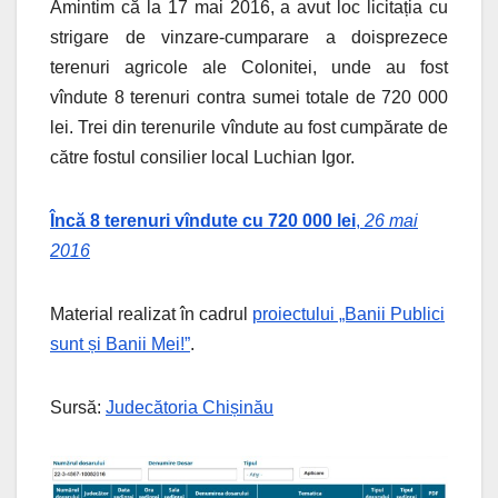
Amintim că la 17 mai 2016, a avut loc licitația cu
strigare de vinzare-cumparare a doisprezece
terenuri agricole ale Colonitei, unde au fost
vîndute 8 terenuri contra sumei totale de 720 000
lei. Trei din terenurile vîndute au fost cumpărate de
către fostul consilier local Luchian Igor.
Încă 8 terenuri vîndute cu 720 000 lei
,
26 mai
2016
Material realizat în cadrul
proiectului „Banii Publici
sunt și Banii Mei!”
.
Sursă:
Judecătoria Chișinău