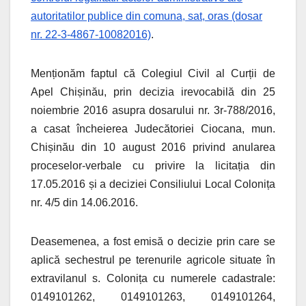
autoritatilor publice din comuna, sat, oras (dosar
nr. 22-3-4867-10082016)
.
Menționăm faptul că Colegiul Civil al Curții de
Apel Chișinău, prin decizia irevocabilă din 25
noiembrie 2016 asupra dosarului nr. 3r-788/2016,
a casat încheierea Judecătoriei Ciocana, mun.
Chișinău din 10 august 2016 privind anularea
proceselor-verbale cu privire la licitația din
17.05.2016 și a deciziei Consiliului Local Colonița
nr. 4/5 din 14.06.2016.
Deasemenea, a fost emisă o decizie prin care se
aplică sechestrul pe terenurile agricole situate în
extravilanul s. Colonița cu numerele cadastrale:
0149101262, 0149101263, 0149101264,