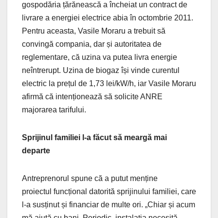
gospodăria țărănească a încheiat un contract de
livrare a energiei electrice abia în octombrie 2011.
Pentru aceasta, Vasile Moraru a trebuit să
convingă compania, dar și autoritatea de
reglementare, că uzina va putea livra energie
neîntrerupt. Uzina de biogaz își vinde curentul
electric la prețul de 1,73 lei/kW/h, iar Vasile Moraru
afirmă că intenționează să solicite ANRE
majorarea tarifului.
Sprijinul familiei l-a făcut să meargă mai
departe
Antreprenorul spune că a putut menține
proiectul funcțional datorită sprijinului familiei, care
l-a susținut și financiar de multe ori. „Chiar și acum
mă ajută cu bani. Periodic, instalația necesită