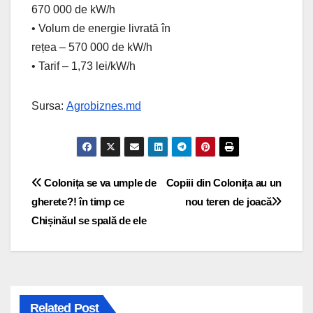
670 000 de kW/h
• Volum de energie livrată în
rețea – 570 000 de kW/h
• Tarif – 1,73 lei/kW/h
Sursa:
Agrobiznes.md
Navigare
Colonița se va umple de
Copiii din Colonița au un
gherete?! în timp ce
nou teren de joacă
în
Chișinăul se spală de ele
articole
Related Post