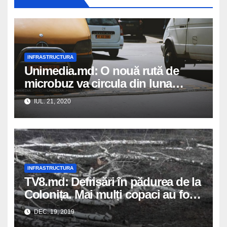
INFRASTRUCTURA
Unimedia.md: O nouă rută de
microbuz va circula din luna
august în satul Colonița
IUL. 21, 2020
INFRASTRUCTURA
TV8.md: Defrișări în pădurea de la
Colonița. Mai mulți copaci au fost
tăiați. Motivul
DEC. 19, 2019