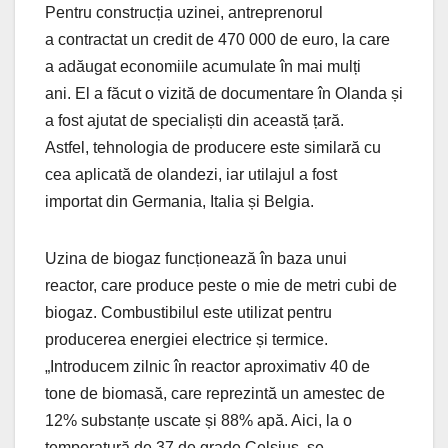
Pentru construcția uzinei, antreprenorul
a contractat un credit de 470 000 de euro, la care
a adăugat economiile acumulate în mai mulți
ani. El a făcut o vizită de documentare în Olanda și
a fost ajutat de specialiști din această țară.
Astfel, tehnologia de producere este similară cu
cea aplicată de olandezi, iar utilajul a fost
importat din Germania, Italia și Belgia.
Uzina de biogaz funcționează în baza unui
reactor, care produce peste o mie de metri cubi de
biogaz. Combustibilul este utilizat pentru
producerea energiei electrice și termice.
„Introducem zilnic în reactor aproximativ 40 de
tone de biomasă, care reprezintă un amestec de
12% substanțe uscate și 88% apă. Aici, la o
temperatură de 37 de grade Celsius, se