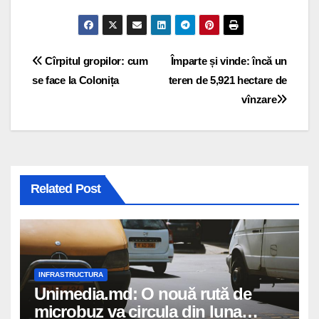
Navigare
Cîrpitul gropilor: cum
Împarte și vinde: încă un
se face la Colonița
teren de 5,921 hectare de
în
vînzare
articole
Related Post
INFRASTRUCTURA
Unimedia.md: O nouă rută de
microbuz va circula din luna