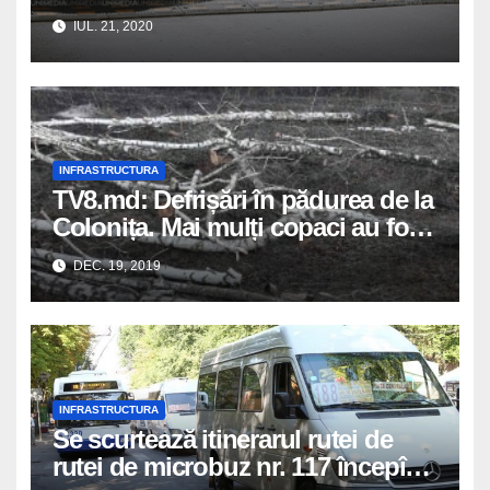
august în satul Colonița
IUL. 21, 2020
INFRASTRUCTURA
TV8.md: Defrișări în pădurea de la
Colonița. Mai mulți copaci au fost
tăiați. Motivul
DEC. 19, 2019
INFRASTRUCTURA
Se scurtează itinerarul rutei de
rutei de microbuz nr. 117 începînd