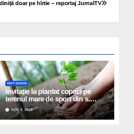
diniță doar pe hîrtie – reportaj JurnalTV
FAPT DIVERS
Invitație la plantat copaci pe
terenul mare de sport din s.
Colonița – sîmbătă, 10 noiembrie,
NOV. 9, 2018
orele 11