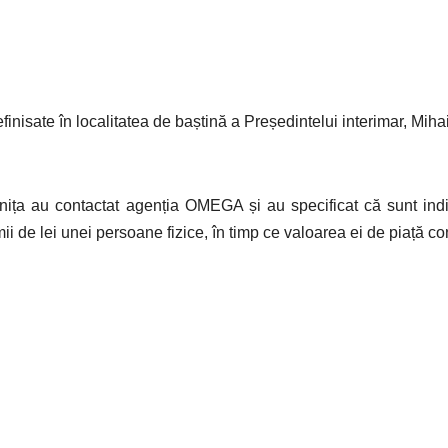
efinisate în localitatea de baștină a Președintelui interimar, Miha
onița au contactat agenția OMEGA și au specificat că sunt indig
i de lei unei persoane fizice, în timp ce valoarea ei de piață con