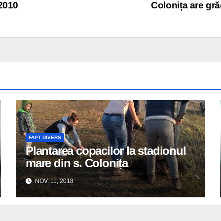
 2010
Colonița are gră
FAPT DIVERS
Plantarea copacilor la stadionul
mare din s. Colonița
NOV. 11, 2018