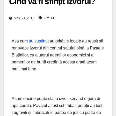
Cînd va fi sfințit izvorul?
#Apa
APR. 21, 2012
Așa cum
au susținut
autoritățile locale au reușit să
renoveze izvorul din centrul satului pînă la Paștele
Blajinilor, cu ajutorul agenților economici și al
oamenilor de bună credință acesta arată acum
mult mai bine.
Acum oricine poate sta la izvor, servind o gură de
apă curată. Pavajul a fost schimbat, pereții au fost
zugrăviți și îmbrăcați în partea de jos cu piatră de