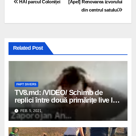
Navigare
HAI parcul Coloniței
[Apel] Renovarea izvorului
din centrul satului
în
articole
Related Post
FAPT DIVERS
TV8.md: /VIDEO/ Schimb de
replici între două primărițe live la
o ședință: „Lepăd primăria dacă
FEB. 5, 2021
am să am atâtea diamante”