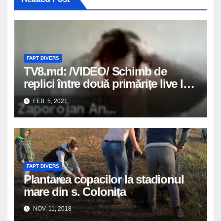
FAPT DIVERS
TV8.md: /VIDEO/ Schimb de
replici între două primărițe live la
o ședință: „Lepăd primăria dacă
FEB. 5, 2021
am să am atâtea diamante”
FAPT DIVERS
Plantarea copacilor la stadionul
mare din s. Colonița
NOV. 11, 2018