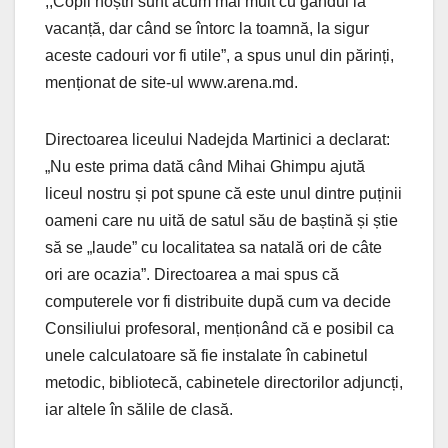
,,Copii noștri sunt acum mai mult cu gândul la
vacanță, dar când se întorc la toamnă, la sigur
aceste cadouri vor fi utile”, a spus unul din părinți,
menționat de site-ul www.arena.md.
Directoarea liceului Nadejda Martinici a declarat:
„Nu este prima dată când Mihai Ghimpu ajută
liceul nostru și pot spune că este unul dintre puținii
oameni care nu uită de satul său de baștină și știe
să se „laude” cu localitatea sa natală ori de câte
ori are ocazia”. Directoarea a mai spus că
computerele vor fi distribuite după cum va decide
Consiliului profesoral, menționând că e posibil ca
unele calculatoare să fie instalate în cabinetul
metodic, bibliotecă, cabinetele directorilor adjuncți,
iar altele în sălile de clasă.