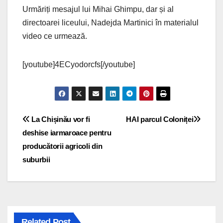
Urmăriți mesajul lui Mihai Ghimpu, dar și al
directoarei liceului, Nadejda Martinici în materialul
video ce urmează.
[youtube]4ECyodorcfs[/youtube]
Navigare
La Chișinău vor fi
HAI parcul Coloniței
deshise iarmaroace pentru
în
producătorii agricoli din
articole
suburbii
Related Post