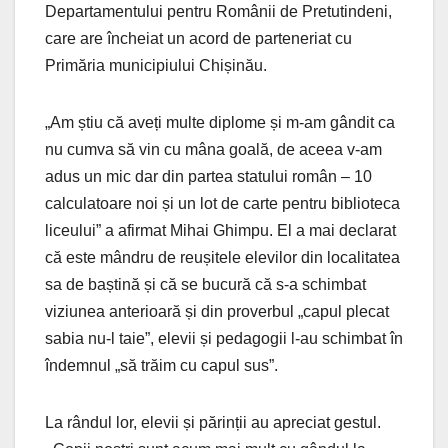
Departamentului pentru Românii de Pretutindeni,
care are încheiat un acord de parteneriat cu
Primăria municipiului Chișinău.
„Am știu că aveți multe diplome și m-am gândit ca
nu cumva să vin cu mâna goală, de aceea v-am
adus un mic dar din partea statului român – 10
calculatoare noi și un lot de carte pentru biblioteca
liceului” a afirmat Mihai Ghimpu. El a mai declarat
că este mândru de reușitele elevilor din localitatea
sa de baștină și că se bucură că s-a schimbat
viziunea anterioară și din proverbul „capul plecat
sabia nu-l taie”, elevii și pedagogii l-au schimbat în
îndemnul „să trăim cu capul sus”.
La rândul lor, elevii și părinții au apreciat gestul.