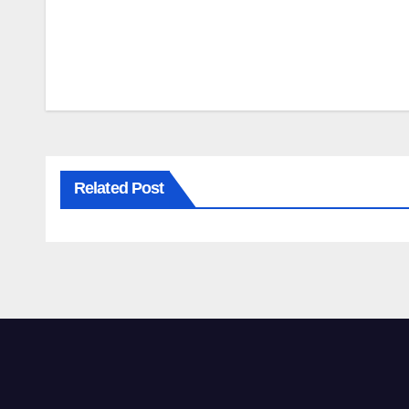
Navigare
în
articole
Related Post