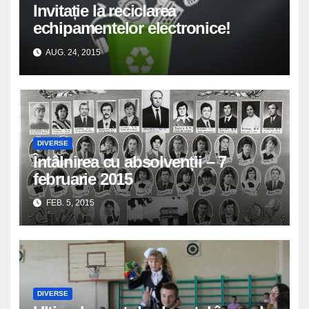
Invitație la reciclarea
echipamentelor electronice!
AUG. 24, 2015
DIVERSE
Întâlnirea cu absolvenții – 7
februarie 2015
FEB. 5, 2015
DIVERSE