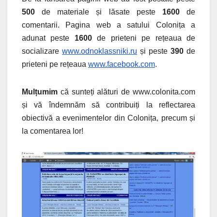
500
de materiale și lăsate peste
1600
de
comentarii. Pagina web a satului Colonița a
adunat peste
1600
de prieteni pe rețeaua de
socializare
www.odnoklassniki.ru
și peste
390
de
prieteni pe rețeaua
www.facebook.com
.
Mulțumim
că sunteți alături de www.colonita.com
și vă îndemnăm să contribuiți la reflectarea
obiectivă a evenimentelor din Colonița, precum și
la comentarea lor!