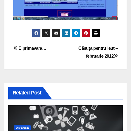
Navigare
E primavara…
Căsuța pentru leuț –
februarie 2012
în
articole
Related Post
DIVERSE