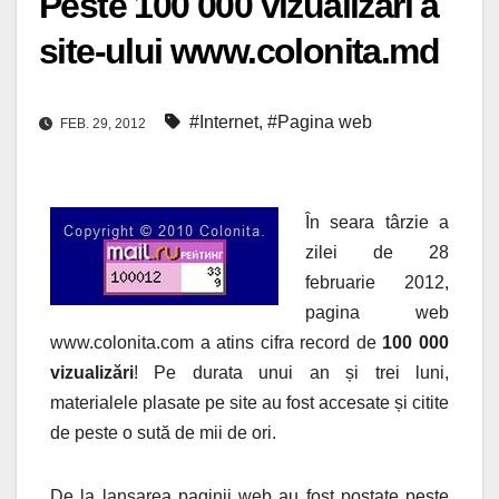
Peste 100 000 vizualizări a
site-ului www.colonita.md
#Internet
,
#Pagina web
FEB. 29, 2012
În seara târzie a
zilei de 28
februarie 2012,
pagina web
www.colonita.com a atins cifra record de
100 000
vizualizări
! Pe durata unui an și trei luni,
materialele plasate pe site au fost accesate și
citite
de peste o sută de mii de ori.
De la lansarea paginii web au fost postate peste